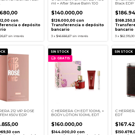
L
ml + After Shave Balm 100
Black EDP 
Gel
.680,00
$140.000,00
$186.94
512,00
con
$126.000,00
con
$168.250,
ferencia o depósito
Transferencia o depósito
Transfere
rio
bancario
bancario
26,67
sin interés
3
x
$46.666,67
sin interés
3
x
$62.315,00
OCK
SIN STOCK
SIN STOCK
GRATIS
RERA 212 VIP ROSE
C HERRERA CH EDT 100ML +
C HERRER
R FEM X50V EDP
BODY LOTION 100ML EDT
EDT
.855,00
$160.000,00
$167.42
969,50
con
$144.000,00
con
$150.678,