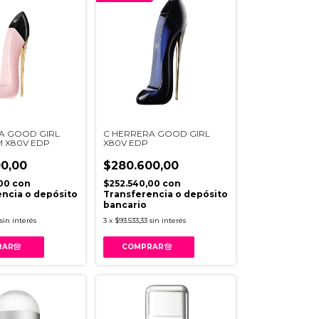
A GOOD GIRL
C HERRERA GOOD GIRL
M X80V EDP
X80V EDP
0,00
$280.600,00
,00
con
$252.540,00
con
ncia o depósito
Transferencia o depósito
bancario
sin interés
3
x
$93.533,33
sin interés