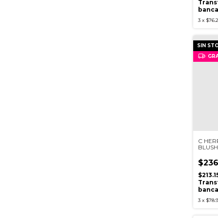
Trans
banca
3
x
$76.
SIN ST
GRA
C HER
BLUSH
$236
$213.
Trans
banca
3
x
$78.