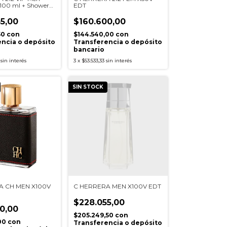
100 ml + Shower
EDT
5,00
$160.600,00
50
con
$144.540,00
con
ncia o depósito
Transferencia o depósito
bancario
sin interés
3
x
$53.533,33
sin interés
SIN STOCK
A CH MEN X100V
C HERRERA MEN X100V EDT
$228.055,00
0,00
$205.249,50
con
00
con
Transferencia o depósito