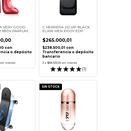
A VERY GOOD
C HERRERA 212 VIP BLACK
M X80V PARFUM
ELIXIR MEN X100V EDP
0,00
$265.000,01
,00
con
$238.500,01
con
ncia o depósito
Transferencia o depósito
bancario
sin interés
3
x
$88.333,34
sin interés
(1)
SIN STOCK