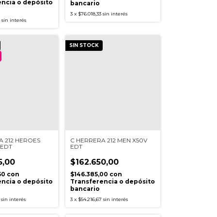
ncia o depósito
bancario
3
x
$76.018,33
sin interés
sin interés
SIN STOCK
A 212 HEROES
C HERRERA 212 MEN X50V
 EDT
EDT
5,00
$162.650,00
50
con
$146.385,00
con
ncia o depósito
Transferencia o depósito
bancario
sin interés
3
x
$54.216,67
sin interés