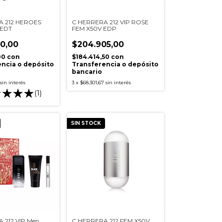
A 212 HEROES
C HERRERA 212 VIP ROSE
 EDT
FEM X50V EDP
0,00
$204.905,00
00
con
$184.414,50
con
ncia o depósito
Transferencia o depósito
bancario
sin interés
3
x
$68.301,67
sin interés
(1)
SIN STOCK
 212 VIP Men
C HERRERA 212 FEM X50V