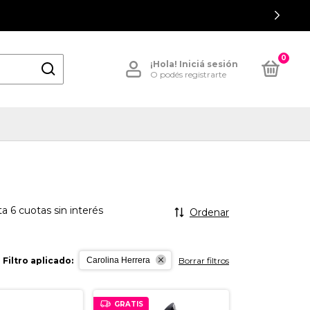
0
¡Hola!
Iniciá sesión
O podés registrarte
a 6 cuotas sin interés
Ordenar
Filtro aplicado:
Borrar filtros
Carolina Herrera
GRATIS