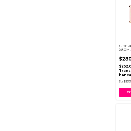
C HER
X80M
$280
$252.
Trans
banca
3
x
$93.3