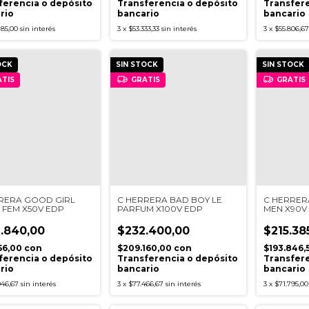
ferencia o depósito
Transferencia o depósito
Transfere
rio
bancario
bancario
285,00
sin interés
3
x
$53.333,33
sin interés
3
x
$55.806,67
OCK
SIN STOCK
SIN STOCK
TIS
GRATIS
GRATIS
RERA GOOD GIRL
C HERRERA BAD BOY LE
C HERRER
 FEM X50V EDP
PARFUM X100V EDP
MEN X90V
.840,00
$232.400,00
$215.38
156,00
con
$209.160,00
con
$193.846,
ferencia o depósito
Transferencia o depósito
Transfere
rio
bancario
bancario
946,67
sin interés
3
x
$77.466,67
sin interés
3
x
$71.795,00