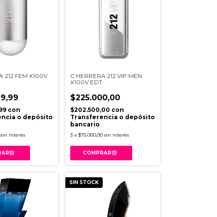
 212 FEM X100V
C HERRERA 212 VIP MEN
X100V EDT
9,99
$225.000,00
,99
con
$202.500,00
con
ncia o depósito
Transferencia o depósito
bancario
sin interés
3
x
$75.000,00
sin interés
SIN STOCK