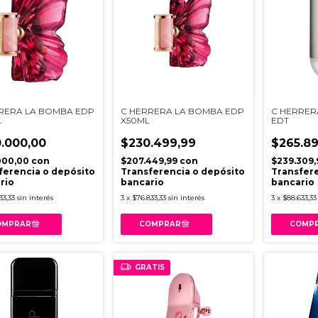
RERA LA BOMBA EDP
C HERRERA LA BOMBA EDP
C HERRERA
L
X50ML
EDT
.000,00
$230.499,99
$265.89
000,00
con
$207.449,99
con
$239.309
ferencia o depósito
Transferencia o depósito
Transfere
rio
bancario
bancario
33,33
sin interés
3
x
$76.833,33
sin interés
3
x
$88.633,33
GRATIS