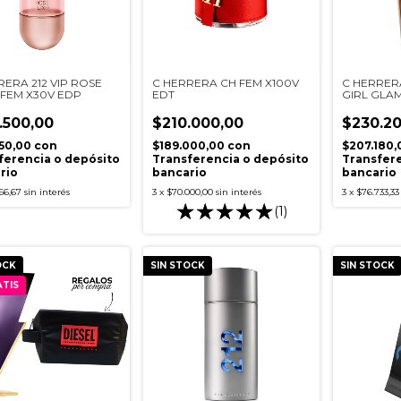
RERA 212 VIP ROSE
C HERRERA CH FEM X100V
C HERRER
R FEM X30V EDP
EDT
GIRL GLA
E.L
.500,00
$210.000,00
$230.20
050,00
con
$189.000,00
con
$207.180
ferencia o depósito
Transferencia o depósito
Transfere
rio
bancario
bancario
66,67
sin interés
3
x
$70.000,00
sin interés
3
x
$76.733,33
(1)
OCK
SIN STOCK
SIN STOCK
TIS