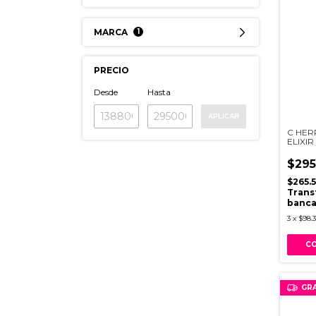
MARCA
1
PRECIO
Desde
Hasta
APLICAR
C HER
ELIXI
$295
$265.
Trans
banca
3
x
$98.3
GRA