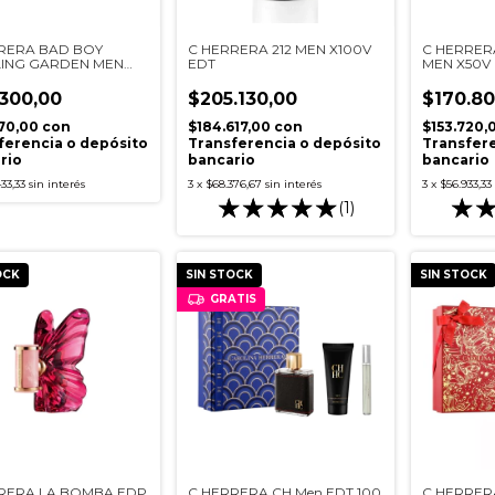
RERA BAD BOY
C HERRERA 212 MEN X100V
C HERRER
ING GARDEN MEN
EDT
MEN X50V
 EDT
.300,00
$205.130,00
$170.80
170,00
con
$184.617,00
con
$153.720,
ferencia o depósito
Transferencia o depósito
Transfere
rio
bancario
bancario
33,33
sin interés
3
x
$68.376,67
sin interés
3
x
$56.933,33
(1)
OCK
SIN STOCK
SIN STOCK
GRATIS
RERA LA BOMBA EDP
C HERRERA CH Men EDT 100
C HERRERA