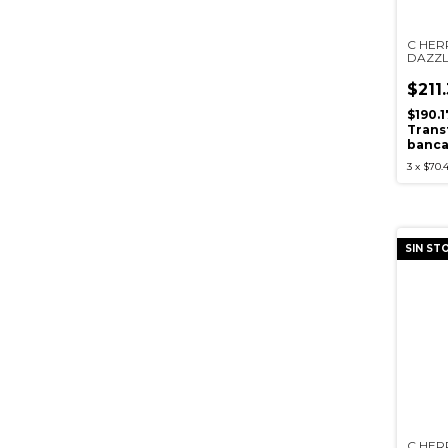
C HER
DAZZL
X100V
$211
$190.
Trans
banca
3
x
$70.4
SIN ST
C HER