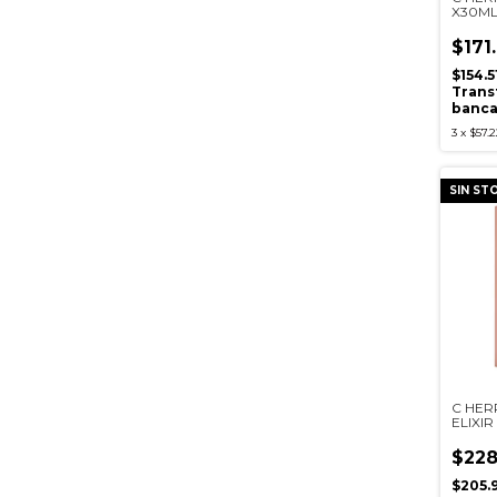
X30M
$171
$154.
Trans
banca
3
x
$57.2
SIN ST
C HER
ELIXI
$228
$205.