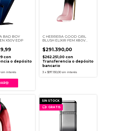
A BAD BOY
C HERRERA GOOD GIRL
EN X50V EDP
BLUSH ELIXIR FEM X80V
EDP
9,99
$291.390,00
99
con
$262.251,00
con
ncia o depósito
Transferencia o depósito
bancario
0
sin interés
3
x
$97.130,00
sin interés
SIN STOCK
GRATIS