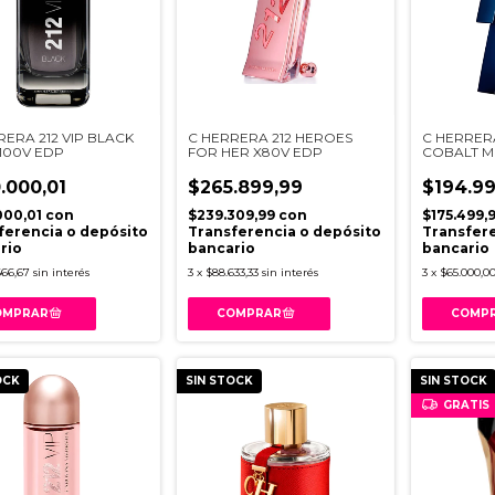
RERA 212 VIP BLACK
C HERRERA 212 HEROES
C HERRER
100V EDP
FOR HER X80V EDP
COBALT M
.000,01
$265.899,99
$194.99
000,01
con
$239.309,99
con
$175.499,
ferencia o depósito
Transferencia o depósito
Transfere
rio
bancario
bancario
666,67
sin interés
3
x
$88.633,33
sin interés
3
x
$65.000,0
OCK
SIN STOCK
SIN STOCK
GRATIS