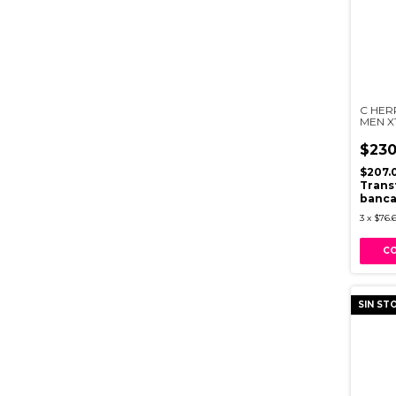
C HER
MEN X
$230
$207.
Trans
banca
3
x
$76.
SIN ST