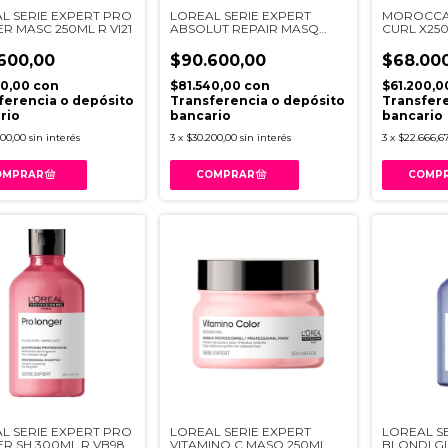
L SERIE EXPERT PRO
LOREAL SERIE EXPERT
MOROCCA
R MASC 250ML R VI21
ABSOLUT REPAIR MASQ
CURL X25
250ML R VI21
600,00
$90.600,00
$68.00
40,00
con
$81.540,00
con
$61.200,
ferencia o depósito
Transferencia o depósito
Transfere
rio
bancario
bancario
200,00
sin interés
3
x
$30.200,00
sin interés
3
x
$22.666,6
L SERIE EXPERT PRO
LOREAL SERIE EXPERT
LOREAL S
R SH 300ML R VB98
VITAMINO C MASQ 250ML R
BLONDI G