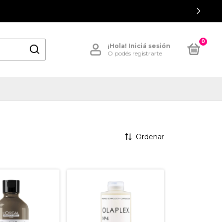
0
¡Hola!
Iniciá sesión
O podés registrarte
Ordenar