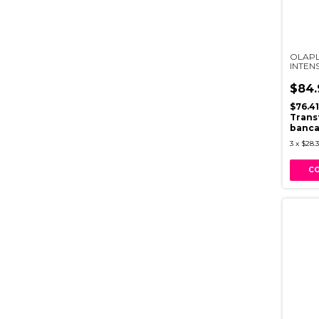
OLAPL
INTEN
100ML
$84.
$76.4
Trans
banca
3
x
$28.