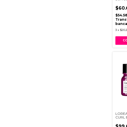
$60.
$54.5
Trans
banca
3
x
$20.2
LOREA
CURL 
MASCA
$99.