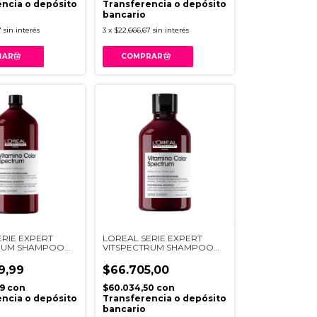
ncia o depósito
Transferencia o depósito
bancario
7
sin interés
3
x
$22.666,67
sin interés
ERIE EXPERT
LOREAL SERIE EXPERT
RUM SHAMPOO
VITSPECTRUM SHAMPOO
300ML
9,99
$66.705,00
99
con
$60.034,50
con
ncia o depósito
Transferencia o depósito
bancario