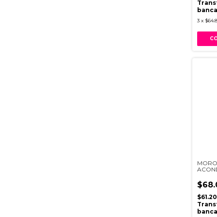
Trans
banca
3
x
$64.8
MORO
ACON
BALAN
$68.
$61.2
Trans
banca