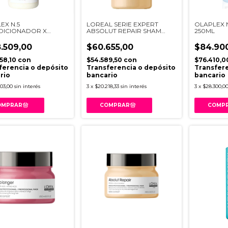
EX N.5
LOREAL SERIE EXPERT
OLAPLEX 
DICIONADOR X
ABSOLUT REPAIR SHAM
250ML
L
300ML R VB98
.509,00
$60.655,00
$84.90
658,10
con
$54.589,50
con
$76.410,
ferencia o depósito
Transferencia o depósito
Transfere
rio
bancario
bancario
03,00
sin interés
3
x
$20.218,33
sin interés
3
x
$28.300,0