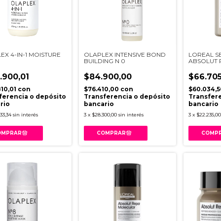
EX 4-IN-1 MOISTURE
OLAPLEX INTENSIVE BOND
LOREAL S
BUILDING N 0
ABSOLUT 
MOLECUL
300ML V0
.900,01
$84.900,00
$66.705
810,01
con
$76.410,00
con
$60.034,
ferencia o depósito
Transferencia o depósito
Transfere
rio
bancario
bancario
33,34
sin interés
3
x
$28.300,00
sin interés
3
x
$22.235,00