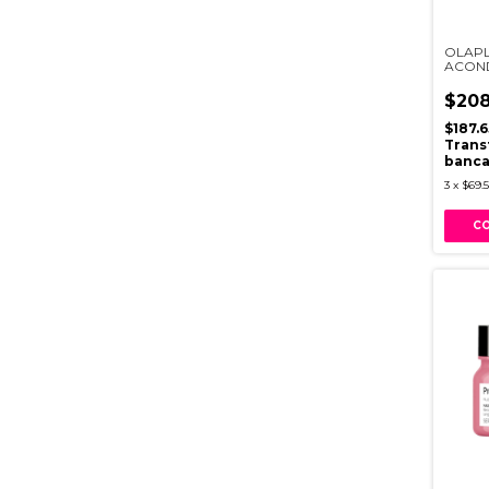
OLAPL
ACON
1000M
$208
$187.
Trans
banca
3
x
$69.5