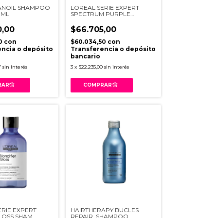
NOIL SHAMPOO
LOREAL SERIE EXPERT
0ML
SPECTRUM PURPLE
SHAMPOO 300ML
0,00
$66.705,00
00
con
$60.034,50
con
ncia o depósito
Transferencia o depósito
bancario
7
sin interés
3
x
$22.235,00
sin interés
ERIE EXPERT
HAIRTHERAPY BUCLES
LOSS SHAM
REPAIR, SHAMPOO,