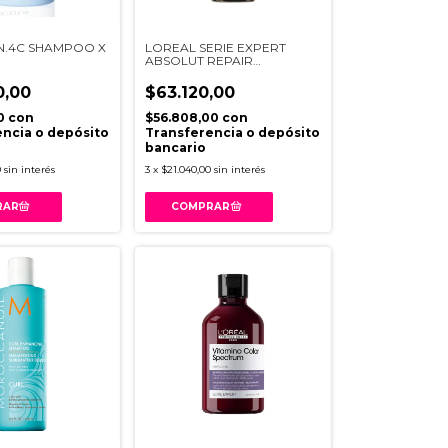
N.4C SHAMPOO X
LOREAL SERIE EXPERT
ABSOLUT REPAIR
MOLECULAR PRE
TRATAMIENTO 190ML V034
0,00
$63.120,00
00
con
$56.808,00
con
ncia o depósito
Transferencia o depósito
bancario
0
sin interés
3
x
$21.040,00
sin interés