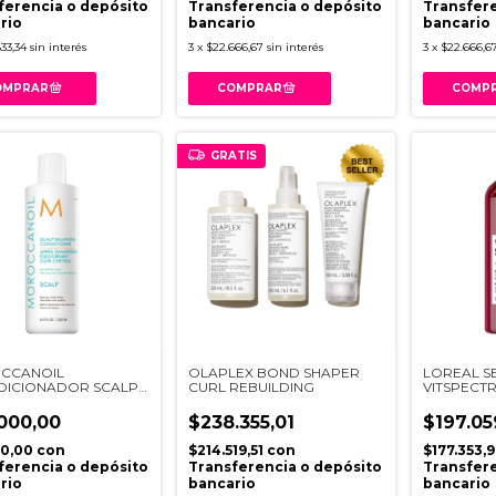
ferencia o depósito
Transferencia o depósito
Transfere
rio
bancario
bancario
33,34
sin interés
3
x
$22.666,67
sin interés
3
x
$22.666,6
GRATIS
CCANOIL
OLAPLEX BOND SHAPER
LOREAL S
DICIONADOR SCALP
CURL REBUILDING
VITSPECT
CING X250
1500ML
000,00
$238.355,01
$197.05
00,00
con
$214.519,51
con
$177.353,
ferencia o depósito
Transferencia o depósito
Transfere
rio
bancario
bancario