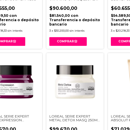
VI21
300ML R 
655,00
$90.600,00
$60.655
89,50
con
$81.540,00
con
$54.589,5
ferencia o depósito
Transferencia o depósito
Transfere
rio
bancario
bancario
18,33
sin interés
3
x
$30.200,00
sin interés
3
x
$20.218,33
L SERIE EXPERT
LOREAL SERIE EXPERT
LOREAL S
EXPRESSION
METAL DETOX MASQ 250ML
ABSOLUT 
RA 250ML
I34
200ML R V
670,00
$99.670,00
$71.029