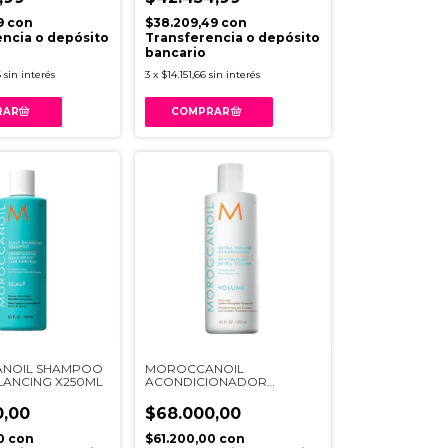
9
con
$38.209,49
con
ncia o depósito
Transferencia o depósito
bancario
6
sin interés
3
x
$14.151,66
sin interés
NOIL SHAMPOO
MOROCCANOIL
LANCING X250ML
ACONDICIONADOR
VOLUMEN X250ML
0,00
$68.000,00
00
con
$61.200,00
con