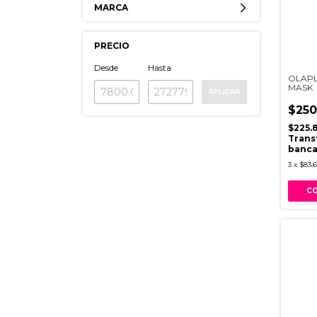
MARCA
PRECIO
Desde
Hasta
OLAPL
MASK
APLICAR
$250
$225.
Trans
banca
3
x
$83.6