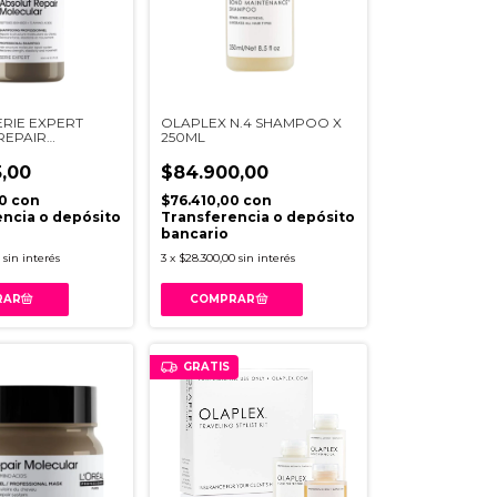
ERIE EXPERT
OLAPLEX N.4 SHAMPOO X
REPAIR
250ML
AR SHAMPOO
34
,00
$84.900,00
50
con
$76.410,00
con
ncia o depósito
Transferencia o depósito
bancario
sin interés
3
x
$28.300,00
sin interés
GRATIS