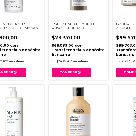
EX N.8 BOND
LOREAL SERIE EXPERT
LOREAL S
SE MOISTURE MASK X
ABSOLUT REPAIR
ABSOLUT 
MOLECULAR LEAVE-IN
MOLECUL
MASK 100ML
250ML
900,00
$73.370,00
$99.67
10,00
con
$66.033,00
con
$89.703,
ferencia o depósito
Transferencia o depósito
Transfere
rio
bancario
bancario
300,00
sin interés
3
x
$24.456,67
sin interés
3
x
$33.223,33