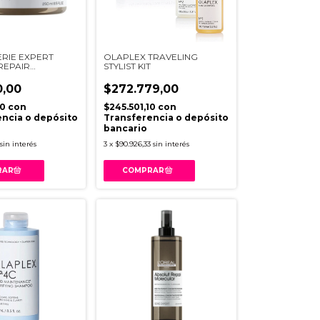
ERIE EXPERT
OLAPLEX TRAVELING
REPAIR
STYLIST KIT
AR MASCARA
0,00
$272.779,00
00
con
$245.501,10
con
ncia o depósito
Transferencia o depósito
bancario
sin interés
3
x
$90.926,33
sin interés