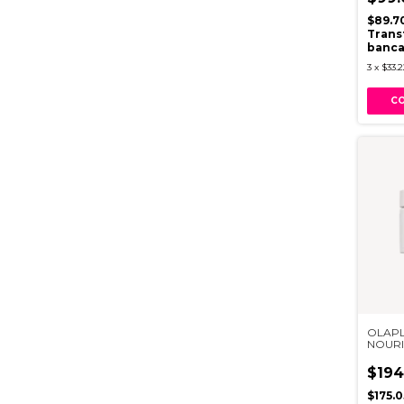
$89.7
Trans
banca
3
x
$33.2
OLAPL
NOURI
$194
$175.