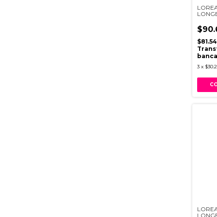
LOREA
LONGE
$90.
$81.5
Trans
banca
3
x
$30.
LOREA
LONGE