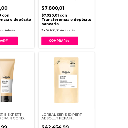
VB98
CONTROL DE RIZOS X
300ML
,00
$7.800,01
0
con
$7.020,01
con
ncia o depósito
Transferencia o depósito
bancario
sin interés
3
x
$2.600,00
sin interés
ERIE EXPERT
LOREAL SERIE EXPERT
REPAIR COND
ABSOLUT REPAIR
I21
SHAMPOO REFIL X240ML
,99
$42.454,99