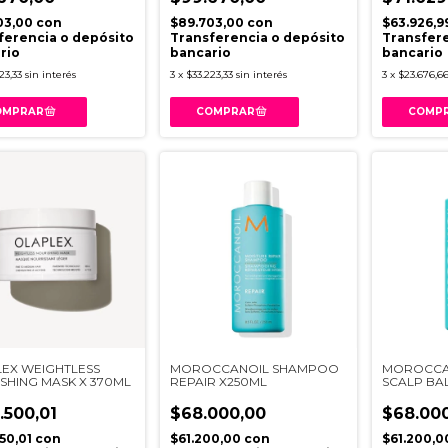
03,00
con
$89.703,00
con
$63.926,9
ferencia o depósito
Transferencia o depósito
Transfere
rio
bancario
bancario
23,33
sin interés
3
x
$33.223,33
sin interés
3
x
$23.676,6
EX WEIGHTLESS
MOROCCANOIL SHAMPOO
MOROCCA
SHING MASK X 370ML
REPAIR X250ML
SCALP BA
.500,01
$68.000,00
$68.00
050,01
con
$61.200,00
con
$61.200,