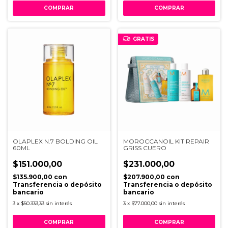
GRATIS
OLAPLEX N.7 BOLDING OIL
MOROCCANOIL KIT REPAIR
60ML
GRISS CUERO
$151.000,00
$231.000,00
$135.900,00
con
$207.900,00
con
Transferencia o depósito
Transferencia o depósito
bancario
bancario
3
x
$50.333,33
sin interés
3
x
$77.000,00
sin interés