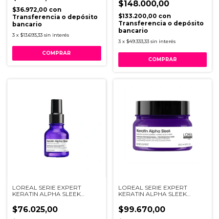
$148.000,00
$36.972,00
con
$133.200,00
con
Transferencia o depósito
Transferencia o depósito
bancario
bancario
3
x
$13.693,33
sin interés
3
x
$49.333,33
sin interés
LOREAL SERIE EXPERT
LOREAL SERIE EXPERT
KERATIN ALPHA SLEEK
KERATIN ALPHA SLEEK
SERUM X 50ML
MASQUE X 250ML
$76.025,00
$99.670,00