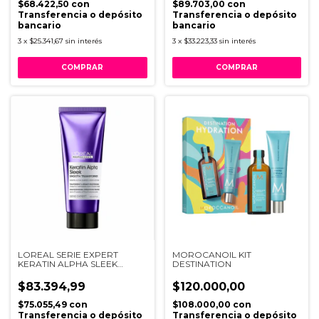
$68.422,50
con
$89.703,00
con
Transferencia o depósito
Transferencia o depósito
bancario
bancario
3
x
$25.341,67
sin interés
3
x
$33.223,33
sin interés
LOREAL SERIE EXPERT
MOROCANOIL KIT
KERATIN ALPHA SLEEK
DESTINATION
TRATAMIENTO DISCIPLINANT
X 200ML
$83.394,99
$120.000,00
$75.055,49
con
$108.000,00
con
Transferencia o depósito
Transferencia o depósito