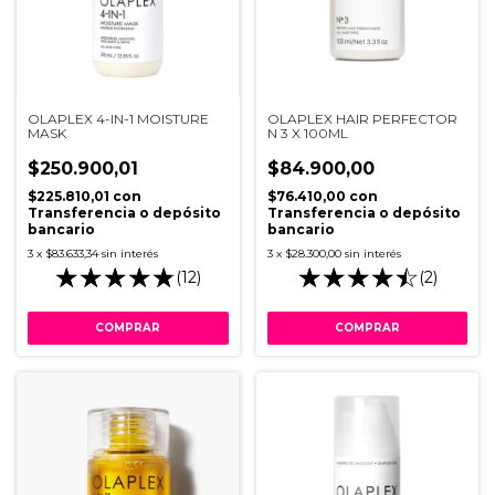
OLAPLEX 4-IN-1 MOISTURE
OLAPLEX HAIR PERFECTOR
MASK
N 3 X 100ML
$250.900,01
$84.900,00
$225.810,01
con
$76.410,00
con
Transferencia o depósito
Transferencia o depósito
bancario
bancario
3
x
$83.633,34
sin interés
3
x
$28.300,00
sin interés
(12)
(2)