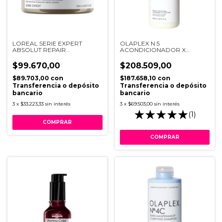
LOREAL SERIE EXPERT
OLAPLEX N.5
ABSOLUT REPAIR
ACONDICIONADOR X
MOLECULAR MASCARA
1000ML
250ML
$99.670,00
$208.509,00
$89.703,00
con
$187.658,10
con
Transferencia o depósito
Transferencia o depósito
bancario
bancario
3
x
$33.223,33
sin interés
3
x
$69.503,00
sin interés
(1)