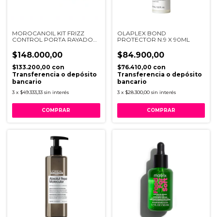
MOROCANOIL KIT FRIZZ
OLAPLEX BOND
CONTROL PORTA RAYADO
PROTECTOR N.9 X 90ML
CELESTE
$148.000,00
$84.900,00
$133.200,00
con
$76.410,00
con
Transferencia o depósito
Transferencia o depósito
bancario
bancario
3
x
$49.333,33
sin interés
3
x
$28.300,00
sin interés