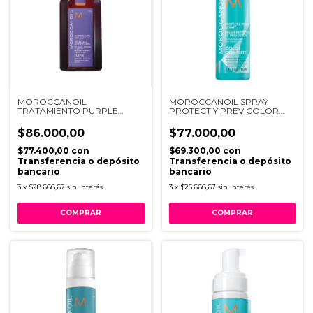
MOROCCANOIL
MOROCCANOIL SPRAY
TRATAMIENTO PURPLE
PROTECT Y PREV COLOR
X50ML
COMPLETE
$86.000,00
$77.000,00
$77.400,00
con
$69.300,00
con
Transferencia o depósito
Transferencia o depósito
bancario
bancario
3
x
$28.666,67
sin interés
3
x
$25.666,67
sin interés