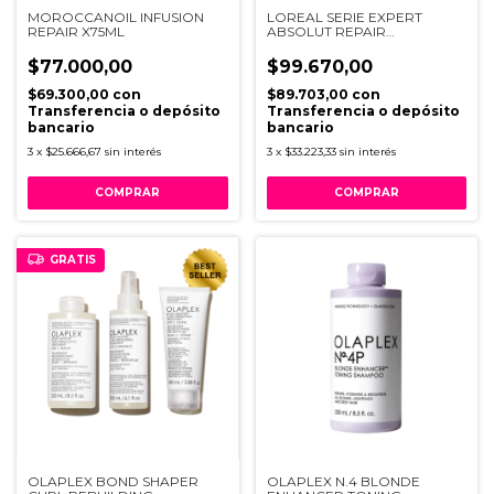
MOROCCANOIL INFUSION
LOREAL SERIE EXPERT
REPAIR X75ML
ABSOLUT REPAIR
MOLECULAR OIL X 90ML
$77.000,00
$99.670,00
$69.300,00
con
$89.703,00
con
Transferencia o depósito
Transferencia o depósito
bancario
bancario
3
x
$25.666,67
sin interés
3
x
$33.223,33
sin interés
GRATIS
OLAPLEX BOND SHAPER
OLAPLEX N.4 BLONDE