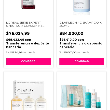
LOREAL SERIE EXPERT
OLAPLEX N.4C SHAMPOO X
SPECTRUM GLASSSHINE
250ML
50ML
$76.024,99
$84.900,00
$68.422,49
con
$76.410,00
con
Transferencia o depósito
Transferencia o depósito
bancario
bancario
3
x
$25.341,66
sin interés
3
x
$28.300,00
sin interés