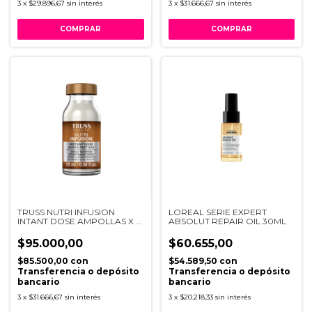
3
x
$29.896,67
sin interés
3
x
$31.666,67
sin interés
TRUSS NUTRI INFUSION
LOREAL SERIE EXPERT
INTANT DOSE AMPOLLAS X 6
ABSOLUT REPAIR OIL 30ML
UNI X 15ML
$95.000,00
$60.655,00
$85.500,00
con
$54.589,50
con
Transferencia o depósito
Transferencia o depósito
bancario
bancario
3
x
$31.666,67
sin interés
3
x
$20.218,33
sin interés