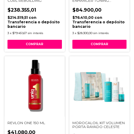
CURL REBUILDING
ENHANCER TONING
SHAMPOOX 250ML
$238.355,01
$84.900,00
$214.519,51
con
$76.410,00
con
Transferencia o depósito
Transferencia o depósito
bancario
bancario
3
x
$79.451,67
sin interés
3
x
$28.300,00
sin interés
REVLON ONE 150 ML
MOROCALOIL KIT VOLUMEN
PORTA RAYADO CELESTE
$41.080,00