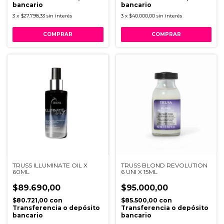
bancario
bancario
3
x
$27.798,33
sin interés
3
x
$40.000,00
sin interés
TRUSS ILLUMINATE OIL X
TRUSS BLOND REVOLUTION
60ML
6 UNI X 15ML
$89.690,00
$95.000,00
$80.721,00
con
$85.500,00
con
Transferencia o depósito
Transferencia o depósito
bancario
bancario