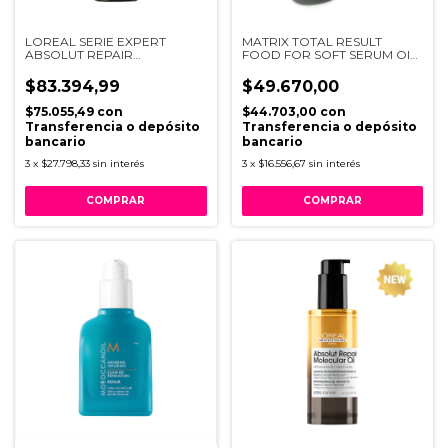
LOREAL SERIE EXPERT
MATRIX TOTAL RESULT
ABSOLUT REPAIR
FOOD FOR SOFT SERUM OIL
MOLECULAR SERUM 250ML
50ML
V034
$83.394,99
$49.670,00
$75.055,49
con
$44.703,00
con
Transferencia o depósito
Transferencia o depósito
bancario
bancario
3
x
$27.798,33
sin interés
3
x
$16.556,67
sin interés