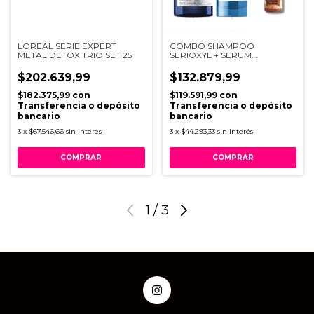
LOREAL SERIE EXPERT
COMBO SHAMPOO
METAL DETOX TRIO SET 25
SERIOXYL + SERUM
AMINEXYL RUTINA
ANTICAIDA
$202.639,99
$132.879,99
$182.375,99
con
$119.591,99
con
Transferencia o depósito
Transferencia o depósito
bancario
bancario
3
x
$67.546,66
sin interés
3
x
$44.293,33
sin interés
1
/
3