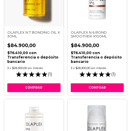
OLAPLEX N.7 BONDING OIL X
OLAPLEX N.6 BOND
30ML
SMOOTHER X100ML
$84.900,00
$84.900,00
$76.410,00
con
$76.410,00
con
Transferencia o depósito
Transferencia o depósito
bancario
bancario
3
x
$28.300,00
sin interés
3
x
$28.300,00
sin interés
(1)
(1)