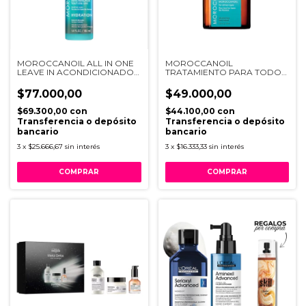
MOROCCANOIL ALL IN ONE
MOROCCANOIL
LEAVE IN ACONDICIONADOR
TRATAMIENTO PARA TODO
X160ML
TIPO X25ML
$77.000,00
$49.000,00
$69.300,00
con
$44.100,00
con
Transferencia o depósito
Transferencia o depósito
bancario
bancario
3
x
$25.666,67
sin interés
3
x
$16.333,33
sin interés