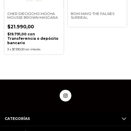
CHER DIECIOCHO MOCHA
BOM MAYO THE FALSIES
MOUSSE BROWN MASCARA
SURREAL
$21.990,00
$19.791,00
con
Transferencia o depósito
bancario
3
x
$7.330,00
sin interés
CATEGORÍAS