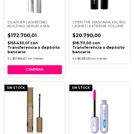
OLAPLEX LASHBOND
CHER THE MASCARA XXL BIG
BUILDING SERUN 4.5ML
LASHES I EXTREME VOLUME
$172.700,01
$20.790,00
$155.430,01
con
$18.711,00
con
Transferencia o depósito
Transferencia o depósito
bancario
bancario
3
x
$57.566,67
sin interés
3
x
$6.930,00
sin interés
SIN STOCK
SIN STOCK