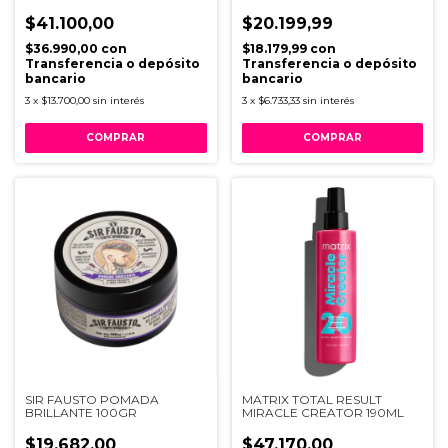
$41.100,00
$20.199,99
$36.990,00
con
$18.179,99
con
Transferencia o depósito
Transferencia o depósito
bancario
bancario
3
x
$13.700,00
sin interés
3
x
$6.733,33
sin interés
SIR FAUSTO POMADA
MATRIX TOTAL RESULT
BRILLANTE 100GR
MIRACLE CREATOR 190ML
$19.682,00
$47.170,00