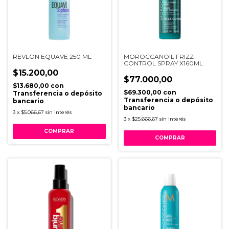
REVLON EQUAVE 250 ML
MOROCCANOIL FRIZZ
CONTROL SPRAY X160ML
$15.200,00
$77.000,00
$13.680,00
con
$69.300,00
con
Transferencia o depósito
Transferencia o depósito
bancario
bancario
3
x
$5.066,67
sin interés
3
x
$25.666,67
sin interés