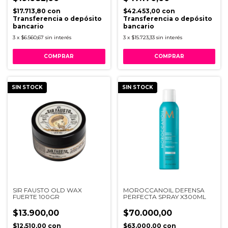
$17.713,80
con
$42.453,00
con
Transferencia o depósito
Transferencia o depósito
bancario
bancario
3
x
$6.560,67
sin interés
3
x
$15.723,33
sin interés
SIN STOCK
SIN STOCK
SIR FAUSTO OLD WAX
MOROCCANOIL DEFENSA
FUERTE 100GR
PERFECTA SPRAY X300ML
$13.900,00
$70.000,00
$12.510,00
con
$63.000,00
con