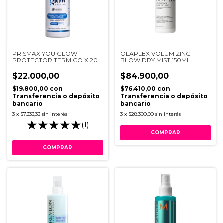
PRISMAX YOU GLOW
OLAPLEX VOLUMIZING
PROTECTOR TERMICO X 200
BLOW DRY MIST 150ML
ML
$22.000,00
$84.900,00
$19.800,00
con
$76.410,00
con
Transferencia o depósito
Transferencia o depósito
bancario
bancario
3
x
$7.333,33
sin interés
3
x
$28.300,00
sin interés
(1)