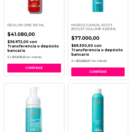
REVLON ONE 150 ML
MOROCCANOIL ROOT
BOOST VOLUME X250ML
$41.080,00
$77.000,00
$36.972,00
con
$69.300,00
con
Transferencia o depósito
Transferencia o depósito
bancario
bancario
3
x
$13.693,33
sin interés
3
x
$25.666,67
sin interés