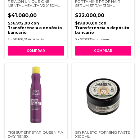
REVLON UNIQUE ONE
FORTAMINE PROF HAIR
MENTAL HEALTH V2 X150ML
SERUM SPRAY 130ML
$41.080,00
$22.000,00
$36.972,00
con
$19.800,00
con
Transferencia o depósito
Transferencia o depósito
bancario
bancario
3
x
$13.693,33
sin interés
3
x
$7.333,33
sin interés
TIGI SUPERRSTAR QUEEN F A
SIR FAUSTO FORMING PASTE
DAY REMIX
X100ML