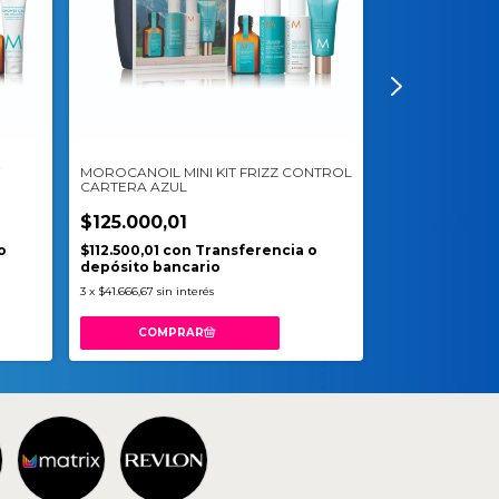
MOROCANOIL MINI KIT FRIZZ CONTROL
MOROCALOIL K
CARTERA AZUL
RAYADO CELES
$125.000,01
$148.000,0
o
$112.500,01
con
Transferencia o
$133.200,00
c
depósito bancario
depósito banc
3
x
$41.666,67
sin interés
3
x
$49.333,33
sin in