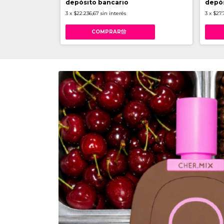
depósito bancario
depós
3
x
$22.236,67
sin interés
3
x
$27.