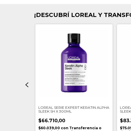
¡DESCUBRÍ LOREAL Y TRANS
 VITSPECTRUM
LOREAL SERIE EXPERT KERATIN ALPHA
LOREA
SLEEK SH X 300ML
SLEEK
200M
$66.710,00
$83.
ferencia o
$60.039,00
con
Transferencia o
$75.0