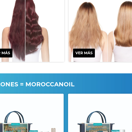
R MÁS
VER MÁS
LONES = MOROCCANOIL