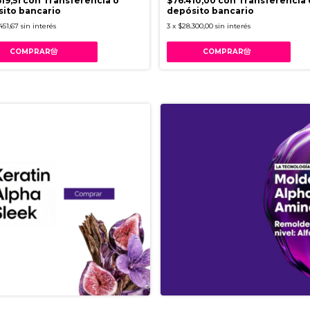
519,51
con
Transferencia o
$76.410,00
con
Transferencia 
ito bancario
depósito bancario
451,67
sin interés
3
x
$28.300,00
sin interés