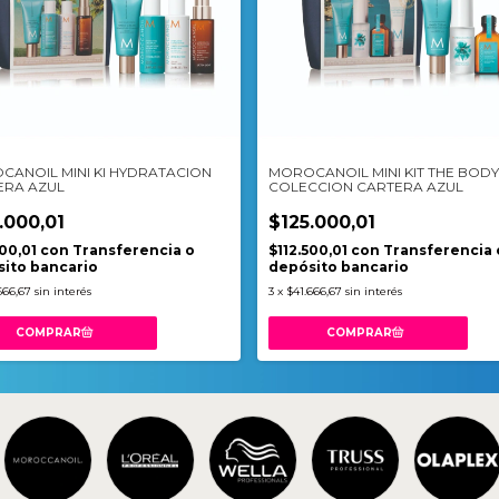
ANOIL MINI KI HYDRATACION
MOROCANOIL MINI KIT THE BODY
ERA AZUL
COLECCION CARTERA AZUL
.000,01
$125.000,01
500,01
con
Transferencia o
$112.500,01
con
Transferencia 
ito bancario
depósito bancario
666,67
sin interés
3
x
$41.666,67
sin interés