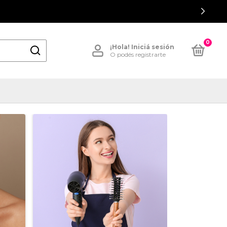
0
¡Hola!
Iniciá sesión
O podés registrarte