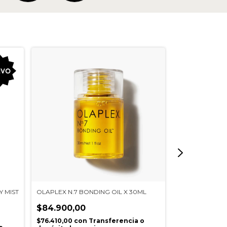
 MIST
OLAPLEX N.7 BONDING OIL X 30ML
OLAPLEX HAIR 
100ML
$84.900,00
$84.900,00
$76.410,00
con
Transferencia o