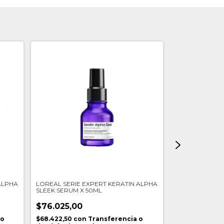
ALPHA
LOREAL SERIE EXPERT KERATIN ALPHA
LOREAL SERIE
SLEEK SERUM X 50ML
REPAIR MOLE
300ML V034
$76.025,00
$66.705,00
 o
$68.422,50
con
Transferencia o
$60.034,50
co