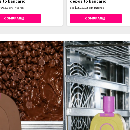
ito bancario
depósito bancario
798,33
sin interés
3
x
$33.223,33
sin interés