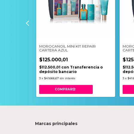
IENTO ULTRA _
MOROCANOIL MINI KIT REPAIR
MOROC
CARTERA AZUL
CART
$125.000,01
$125
sferencia o
$112.500,01
con
Transferencia o
$112.
depósito bancario
depós
3
x
$41.666,67
sin interés
3
x
$41.
Marcas principales