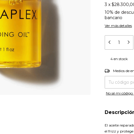
3
x
$28.300,0
10% de descu
bancario
Ver más detalles
4
en stock
Entregas para el
Medios de e
No sé mi código 
Descripció
El aceite reparad
el frizz y proteg