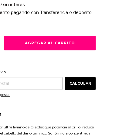
0
sin interés
ento
pagando con Transferencia o depósito
CAMBIAR CP
 CP:
nvío
CALCULAR
postal
n
or ultra liviano de
Olaplex
que potencia el brillo, reduce
e el cabello del daño térmico. Su fórmula concentrada