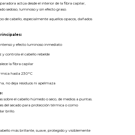
paradora actúa desde el interior de la fibra capilar,
do sedoso, luminoso y sin efecto graso.
ipo de cabello, especialmente aquellos opacos, dañados
rincipales:
 intenso y efecto luminoso inmediato
z y controla el cabello rebelde
lece la fibra capilar
érmica hasta 230°C
na, no deja residuos ni apelmaza
o:
as sobre el cabello húmedo o seco, de medios a puntas.
es del secado para protección térmica o como
ar brillo.
bello más brillante, suave, protegido y visiblemente