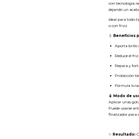
con tecnología re
dejando un acaba
Ideal para todo t
o con frizz.
💧
Beneficios p
Aporta brillo
Reduce el friz
Repara y forta
Protección t
Fórmula livia
🧴
Modo de us
Aplicar unas got
Puede usarse ant
finalizador para d
✨
Resultado:
Ca