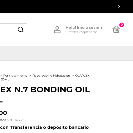
0
¡Hola!
Iniciá sesión
O podés registrarte
>
Por tratamiento
>
Reparación e hidratacíon
>
OLAPLEX
X 30ML
EX N.7 BONDING OIL
L
00
stos
$70.165,29
con
Transferencia o depósito bancario