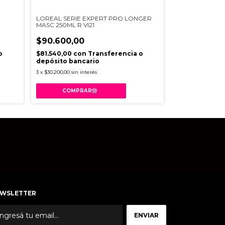
LOREAL SERIE EXPERT PRO LONGER
MATRIX TOTAL
MASC 250ML R VI21
SOFT SHAMPO
$90.600,00
$101.320,00
o
$81.540,00
con
Transferencia o
$91.188,00
con
depósito bancario
depósito banc
3
x
$30.200,00
sin interés
3
x
$33.773,33
sin in
WSLETTER