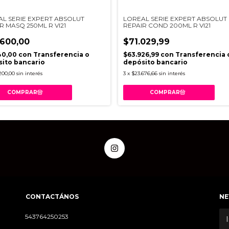
L SERIE EXPERT ABSOLUT
LOREAL SERIE EXPERT ABSOLUT
R MASQ 250ML R VI21
REPAIR COND 200ML R VI21
.600,00
$71.029,99
40,00
con
Transferencia o
$63.926,99
con
Transferencia 
ito bancario
depósito bancario
200,00
sin interés
3
x
$23.676,66
sin interés
CONTACTÁNOS
NE
543764250253