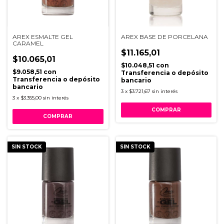
AREX ESMALTE GEL
AREX BASE DE PORCELANA
CARAMEL
$11.165,01
$10.065,01
$10.048,51
con
$9.058,51
con
Transferencia o depósito
Transferencia o depósito
bancario
bancario
3
x
$3.721,67
sin interés
3
x
$3.355,00
sin interés
SIN STOCK
SIN STOCK