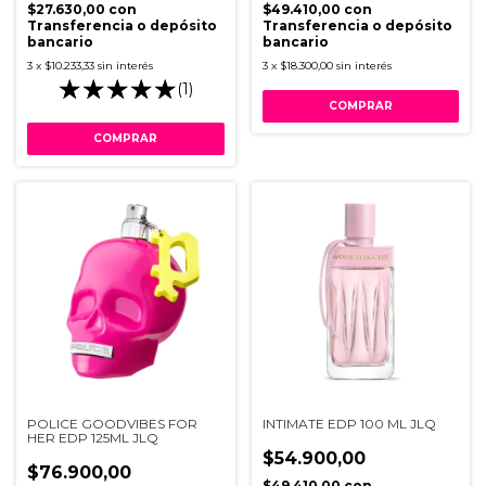
$27.630,00
con
$49.410,00
con
Transferencia o depósito
Transferencia o depósito
bancario
bancario
3
x
$10.233,33
sin interés
3
x
$18.300,00
sin interés
(1)
POLICE GOODVIBES FOR
INTIMATE EDP 100 ML JLQ
HER EDP 125ML JLQ
$54.900,00
$76.900,00
$49.410,00
con