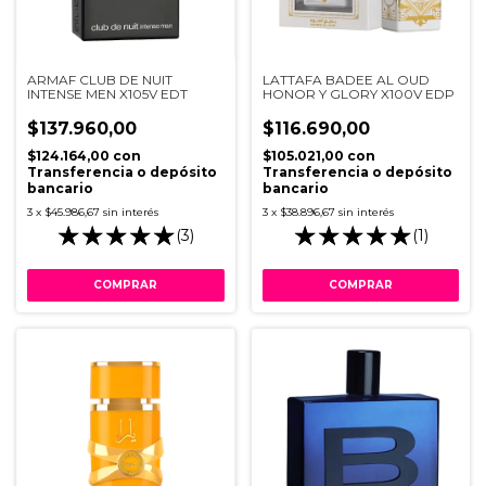
ARMAF CLUB DE NUIT
LATTAFA BADEE AL OUD
INTENSE MEN X105V EDT
HONOR Y GLORY X100V EDP
$137.960,00
$116.690,00
$124.164,00
con
$105.021,00
con
Transferencia o depósito
Transferencia o depósito
bancario
bancario
3
x
$45.986,67
sin interés
3
x
$38.896,67
sin interés
(3)
(1)