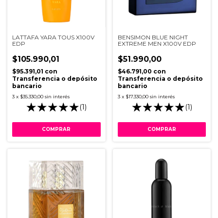
LATTAFA YARA TOUS X100V
BENSIMON BLUE NIGHT
EDP
EXTREME MEN X100V EDP
$105.990,01
$51.990,00
$95.391,01
con
$46.791,00
con
Transferencia o depósito
Transferencia o depósito
bancario
bancario
3
x
$35.330,00
sin interés
3
x
$17.330,00
sin interés
(1)
(1)