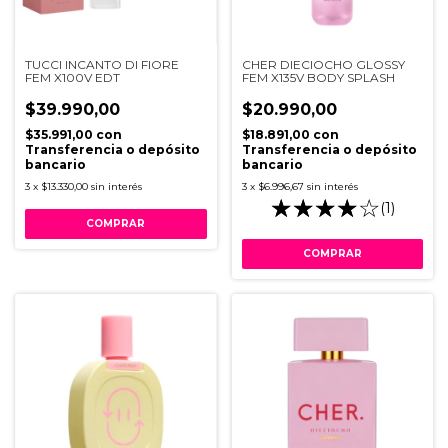
TUCCI INCANTO DI FIORE
CHER DIECIOCHO GLOSSY
FEM X100V EDT
FEM X135V BODY SPLASH
$39.990,00
$20.990,00
$35.991,00
con
$18.891,00
con
Transferencia o depósito
Transferencia o depósito
bancario
bancario
3
x
$13.330,00
sin interés
3
x
$6.996,67
sin interés
(1)