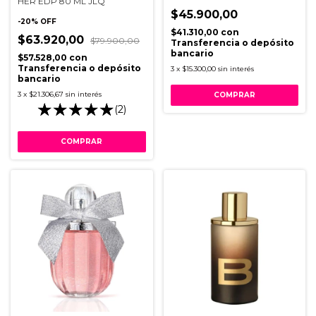
HER EDP 80 ML JLQ
$45.900,00
-
20
%
OFF
$41.310,00
con
$63.920,00
$79.900,00
Transferencia o depósito
bancario
$57.528,00
con
Transferencia o depósito
3
x
$15.300,00
sin interés
bancario
3
x
$21.306,67
sin interés
(2)