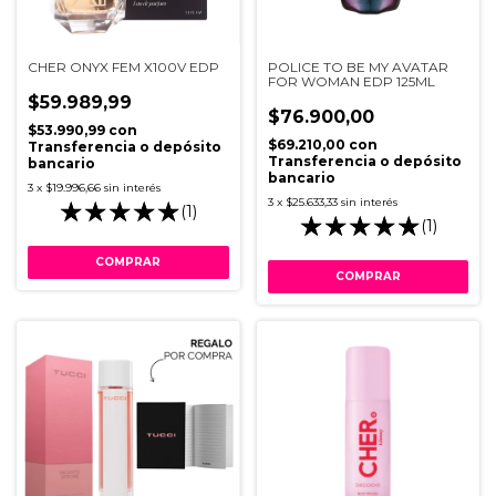
CHER ONYX FEM X100V EDP
POLICE TO BE MY AVATAR
FOR WOMAN EDP 125ML
$59.989,99
$76.900,00
$53.990,99
con
$69.210,00
con
Transferencia o depósito
Transferencia o depósito
bancario
bancario
3
x
$19.996,66
sin interés
3
x
$25.633,33
sin interés
(1)
(1)