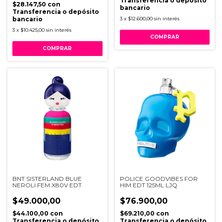
Transferencia o depósito
$28.147,50
con
bancario
Transferencia o depósito
bancario
3
x
$12.600,00
sin interés
3
x
$10.425,00
sin interés
BNT SISTERLAND BLUE
POLICE GOODVIBES FOR
NEROLI FEM X80V EDT
HIM EDT 125ML LJQ
$49.000,00
$76.900,00
$44.100,00
con
$69.210,00
con
Transferencia o depósito
Transferencia o depósito