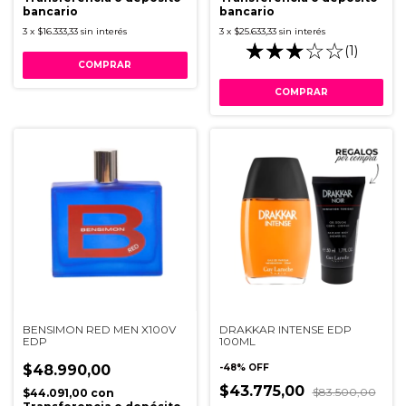
bancario
bancario
3
x
$16.333,33
sin interés
3
x
$25.633,33
sin interés
(1)
BENSIMON RED MEN X100V
DRAKKAR INTENSE EDP
EDP
100ML
$48.990,00
-
48
%
OFF
$43.775,00
$83.500,00
$44.091,00
con