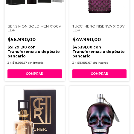
BENSIMON BOLD MEN X100V
TUCCI NERO RISERVA X100V
EDP
EDP
$56.990,00
$47.990,00
$51.291,00
con
$43.191,00
con
Transferencia o depósito
Transferencia o depósito
bancario
bancario
3
x
$18.996,67
sin interés
3
x
$15.996,67
sin interés