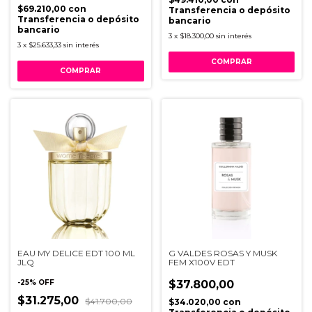
$69.210,00
con
Transferencia o depósito
Transferencia o depósito
bancario
bancario
3
x
$18.300,00
sin interés
3
x
$25.633,33
sin interés
EAU MY DELICE EDT 100 ML
G VALDES ROSAS Y MUSK
JLQ
FEM X100V EDT
-
25
%
OFF
$37.800,00
$31.275,00
$41.700,00
$34.020,00
con