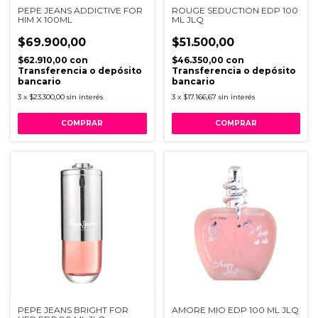
PEPE JEANS ADDICTIVE FOR
ROUGE SEDUCTION EDP 100
HIM X 100ML
ML JLQ
$69.900,00
$51.500,00
$62.910,00
con
$46.350,00
con
Transferencia o depósito
Transferencia o depósito
bancario
bancario
3
x
$23.300,00
sin interés
3
x
$17.166,67
sin interés
PEPE JEANS BRIGHT FOR
AMORE MIO EDP 100 ML JLQ