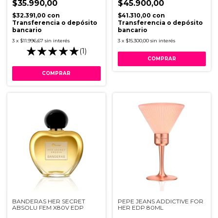
$35.990,00
$45.900,00
$32.391,00
con
$41.310,00
con
Transferencia o depósito
Transferencia o depósito
bancario
bancario
3
x
$11.996,67
sin interés
3
x
$15.300,00
sin interés
(1)
BANDERAS HER SECRET
PEPE JEANS ADDICTIVE FOR
ABSOLU FEM X80V EDP
HER EDP 80ML