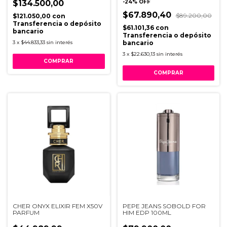
$134.500,00
-
24
%
OFF
$67.890,40
$89.200,00
$121.050,00
con
Transferencia o depósito
$61.101,36
con
bancario
Transferencia o depósito
3
x
$44.833,33
sin interés
bancario
3
x
$22.630,13
sin interés
CHER ONYX ELIXIR FEM X50V
PEPE JEANS SOBOLD FOR
PARFUM
HIM EDP 100ML