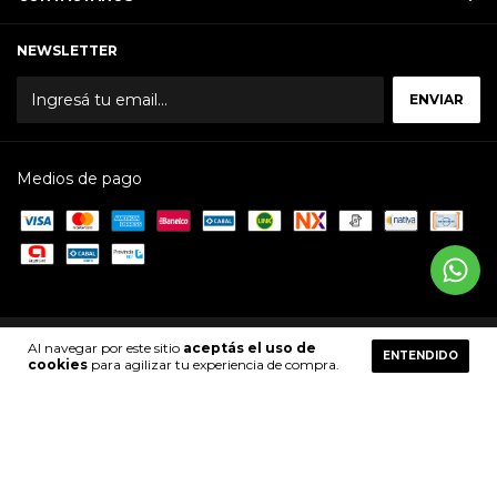
NEWSLETTER
Medios de pago
Al navegar por este sitio
aceptás el uso de
Copyright Dibelle Perfumeria - 2026. Todos los derechos reservados.
ENTENDIDO
cookies
para agilizar tu experiencia de compra.
Defensa de las y los consumidores. Para reclamos
ingresá acá.
Botón de arrepentimiento