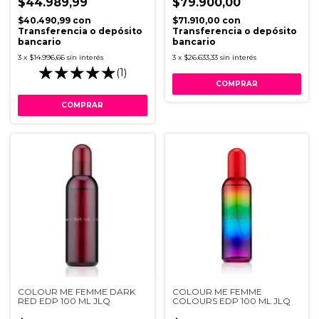
$44.989,99
$79.900,00
$40.490,99
con
$71.910,00
con
Transferencia o depósito
Transferencia o depósito
bancario
bancario
3
x
$14.996,66
sin interés
3
x
$26.633,33
sin interés
(1)
COLOUR ME FEMME DARK
COLOUR ME FEMME
RED EDP 100 ML JLQ
COLOURS EDP 100 ML JLQ