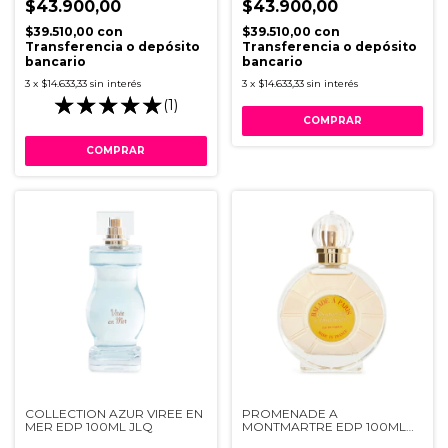
$43.900,00
$43.900,00
$39.510,00
con
$39.510,00
con
Transferencia o depósito
Transferencia o depósito
bancario
bancario
3
x
$14.633,33
sin interés
3
x
$14.633,33
sin interés
(1)
COLLECTION AZUR VIREE EN
PROMENADE A
MER EDP 100ML JLQ
MONTMARTRE EDP 100ML
JLQ