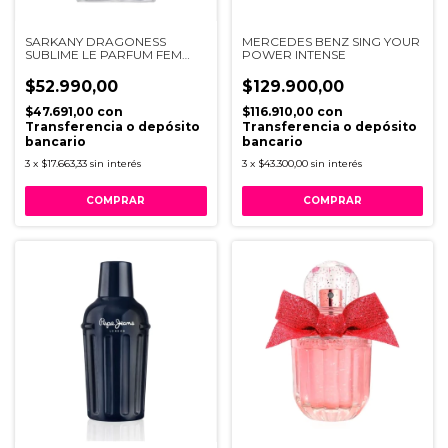
SARKANY DRAGONESS
MERCEDES BENZ SING YOUR
SUBLIME LE PARFUM FEM
POWER INTENSE
X100V EDP
$52.990,00
$129.900,00
$47.691,00
con
$116.910,00
con
Transferencia o depósito
Transferencia o depósito
bancario
bancario
3
x
$17.663,33
sin interés
3
x
$43.300,00
sin interés