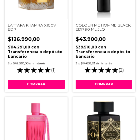
LATTAFA KHAMRA X100V
COLOUR ME HOMME BLACK
EDP
EDP 90 ML JLQ
$126.990,00
$43.900,00
$114.291,00
con
$39.510,00
con
Transferencia o depósito
Transferencia o depósito
bancario
bancario
3
x
$42.330,00
sin interés
3
x
$14.633,33
sin interés
(1)
(2)