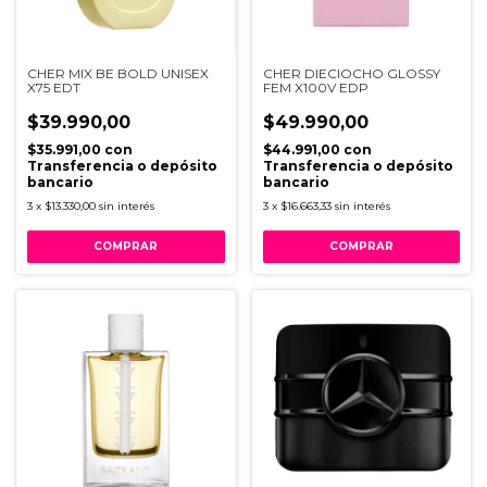
CHER MIX BE BOLD UNISEX
CHER DIECIOCHO GLOSSY
X75 EDT
FEM X100V EDP
$39.990,00
$49.990,00
$35.991,00
con
$44.991,00
con
Transferencia o depósito
Transferencia o depósito
bancario
bancario
3
x
$13.330,00
sin interés
3
x
$16.663,33
sin interés