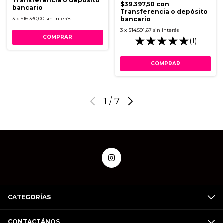
Transferencia o depósito
$39.397,50
con
bancario
Transferencia o depósito
3
x
$16.330,00
sin interés
bancario
3
x
$14.591,67
sin interés
(1)
1
/
7
CATEGORÍAS
CONTACTÁNOS