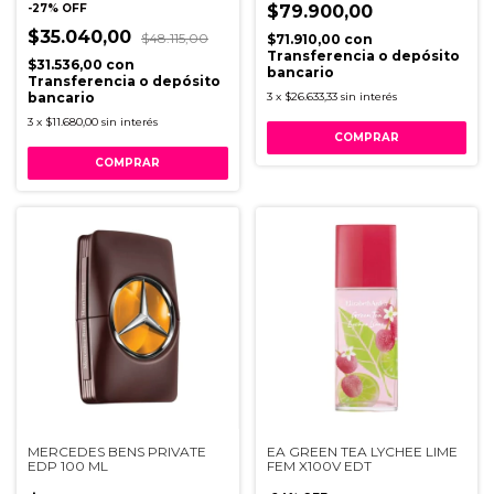
-
27
%
OFF
$79.900,00
$35.040,00
$48.115,00
$71.910,00
con
Transferencia o depósito
$31.536,00
con
bancario
Transferencia o depósito
bancario
3
x
$26.633,33
sin interés
3
x
$11.680,00
sin interés
MERCEDES BENS PRIVATE
EA GREEN TEA LYCHEE LIME
EDP 100 ML
FEM X100V EDT