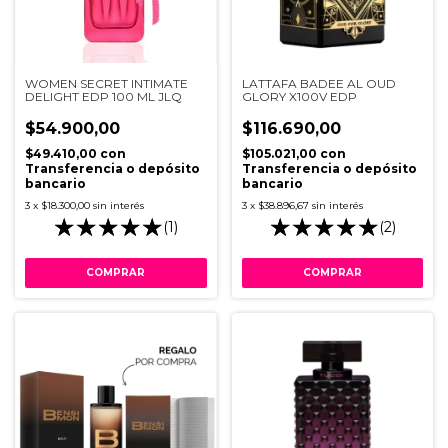
WOMEN SECRET INTIMATE
LATTAFA BADEE AL OUD
DELIGHT EDP 100 ML JLQ
GLORY X100V EDP
$54.900,00
$116.690,00
$49.410,00
con
$105.021,00
con
Transferencia o depósito
Transferencia o depósito
bancario
bancario
3
x
$18.300,00
sin interés
3
x
$38.896,67
sin interés
(1)
(2)