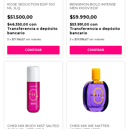
ROSE SEDUCTION EDP 100
BENSIMON BOLD INTENSE
ML JLQ
MEN X100V EDP
$51.500,00
$59.990,00
$46.350,00
con
$53.991,00
con
Transferencia o depósito
Transferencia o depósito
bancario
bancario
3
x
$17.166,67
sin interés
3
x
$19.996,67
sin interés
CHER MIX BODY MIST SALTED
CHER MIX WE MATTER