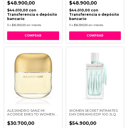
$48.900,00
$48.900,00
$44.010,00
con
$44.010,00
con
Transferencia o depósito
Transferencia o depósito
bancario
bancario
3
x
$16.300,00
sin interés
3
x
$16.300,00
sin interés
ALEJANDRO SANZ MI
WOMEN SECRET INTIMATES
ACORDE ERES TD WOMEN E
DAY DREAMS EDP 100 JLQ
JLQ
$30.700,00
$54.900,00