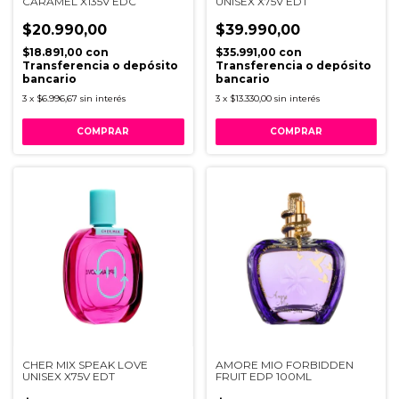
CARAMEL X135V EDC
UNISEX X75V EDT
$20.990,00
$39.990,00
$18.891,00
con
$35.991,00
con
Transferencia o depósito
Transferencia o depósito
bancario
bancario
3
x
$6.996,67
sin interés
3
x
$13.330,00
sin interés
CHER MIX SPEAK LOVE
AMORE MIO FORBIDDEN
UNISEX X75V EDT
FRUIT EDP 100ML