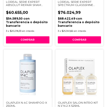
LOREAL SERIE EXPERT
LOREAL SERIE EXPERT
ABSOLUT REPAIR SHAM
SPECTRUM GLASSSHINE
300ML R VB98
50ML
$60.655,00
$76.024,99
$54.589,50
con
$68.422,49
con
Transferencia o depósito
Transferencia o depósito
bancario
bancario
3
x
$20.218,33
sin interés
3
x
$25.341,66
sin interés
OLAPLEX N.4C SHAMPOO X
OLAPLEX SALON INTRO KIT
250ML
N.1/ N.2 X 525ML