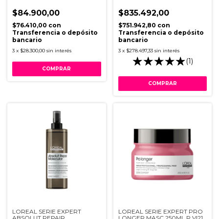
$84.900,00
$835.492,00
$76.410,00
con
$751.942,80
con
Transferencia o depósito
Transferencia o depósito
bancario
bancario
3
x
$28.300,00
sin interés
3
x
$278.497,33
sin interés
(1)
LOREAL SERIE EXPERT
LOREAL SERIE EXPERT PRO
ABSOLUT REPAIR
LONGER MASC 250ML R VI21