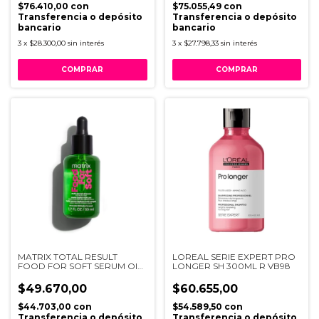
$76.410,00
con
$75.055,49
con
Transferencia o depósito
Transferencia o depósito
bancario
bancario
3
x
$28.300,00
sin interés
3
x
$27.798,33
sin interés
MATRIX TOTAL RESULT
LOREAL SERIE EXPERT PRO
FOOD FOR SOFT SERUM OIL
LONGER SH 300ML R VB98
50ML
$49.670,00
$60.655,00
$44.703,00
con
$54.589,50
con
Transferencia o depósito
Transferencia o depósito