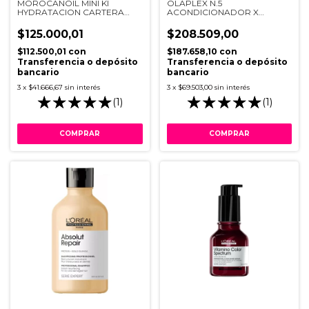
MOROCANOIL MINI KI
OLAPLEX N.5
HYDRATACION CARTERA
ACONDICIONADOR X
AZUL
1000ML
$125.000,01
$208.509,00
$112.500,01
con
$187.658,10
con
Transferencia o depósito
Transferencia o depósito
bancario
bancario
3
x
$41.666,67
sin interés
3
x
$69.503,00
sin interés
(1)
(1)