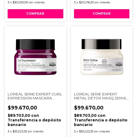
3
x
$30.200,00
sin interés
3
x
$20.218,33
sin interés
LOREAL SERIE EXPERT CURL
LOREAL SERIE EXPERT
EXPRESSION MASCARA
METAL DETOX MASQ 250ML
250ML
I34
$99.670,00
$99.670,00
$89.703,00
con
$89.703,00
con
Transferencia o depósito
Transferencia o depósito
bancario
bancario
3
x
$33.223,33
sin interés
3
x
$33.223,33
sin interés