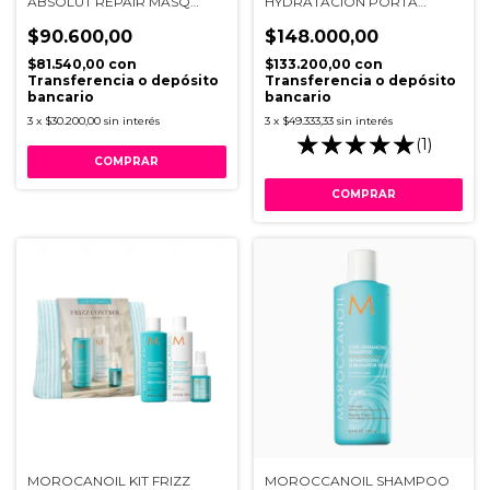
ABSOLUT REPAIR MASQ
HYDRATACION PORTA
250ML R VI21
RAYADO CELESTE
$90.600,00
$148.000,00
$81.540,00
con
$133.200,00
con
Transferencia o depósito
Transferencia o depósito
bancario
bancario
3
x
$30.200,00
sin interés
3
x
$49.333,33
sin interés
(1)
MOROCANOIL KIT FRIZZ
MOROCCANOIL SHAMPOO