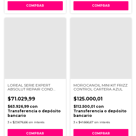
LOREAL SERIE EXPERT
MOROCANOIL MINI KIT FRIZZ
ABSOLUT REPAIR COND
CONTROL CARTERA AZUL
200ML R VI21
$71.029,99
$125.000,01
$63.926,99
con
$112.500,01
con
Transferencia o depósito
Transferencia o depósito
bancario
bancario
3
x
$23.676,66
sin interés
3
x
$41.666,67
sin interés