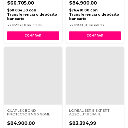
$66.705,00
$84.900,00
$60.034,50
con
$76.410,00
con
Transferencia o depósito
Transferencia o depósito
bancario
bancario
3
x
$22.235,00
sin interés
3
x
$28.300,00
sin interés
OLAPLEX BOND
LOREAL SERIE EXPERT
PROTECTOR N.9 X 90ML
ABSOLUT REPAIR
MOLECULAR SERUM 250ML
V034
$84.900,00
$83.394,99