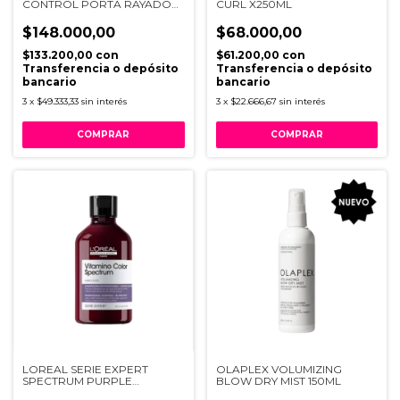
CONTROL PORTA RAYADO
CURL X250ML
CELESTE
$148.000,00
$68.000,00
$133.200,00
con
$61.200,00
con
Transferencia o depósito
Transferencia o depósito
bancario
bancario
3
x
$49.333,33
sin interés
3
x
$22.666,67
sin interés
LOREAL SERIE EXPERT
OLAPLEX VOLUMIZING
SPECTRUM PURPLE
BLOW DRY MIST 150ML
SHAMPOO 300ML