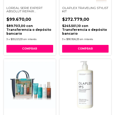
LOREAL SERIE EXPERT
OLAPLEX TRAVELING STYLIST
ABSOLUT REPAIR
KIT
MOLECULAR MASCARA
250ML
$99.670,00
$272.779,00
$89.703,00
con
$245.501,10
con
Transferencia o depósito
Transferencia o depósito
bancario
bancario
3
x
$33.223,33
sin interés
3
x
$90.926,33
sin interés