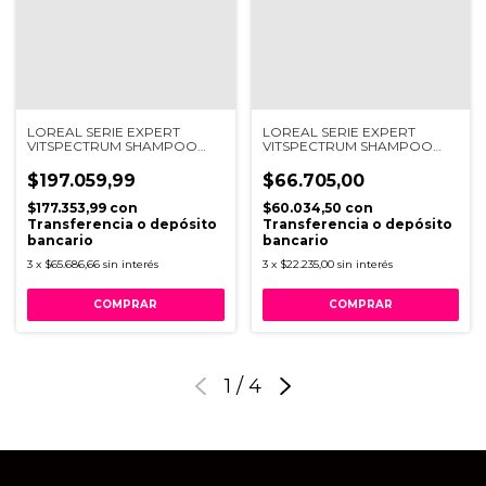
LOREAL SERIE EXPERT
LOREAL SERIE EXPERT
VITSPECTRUM SHAMPOO
VITSPECTRUM SHAMPOO
1500ML
300ML
$197.059,99
$66.705,00
$177.353,99
con
$60.034,50
con
Transferencia o depósito
Transferencia o depósito
bancario
bancario
3
x
$65.686,66
sin interés
3
x
$22.235,00
sin interés
1
/
4