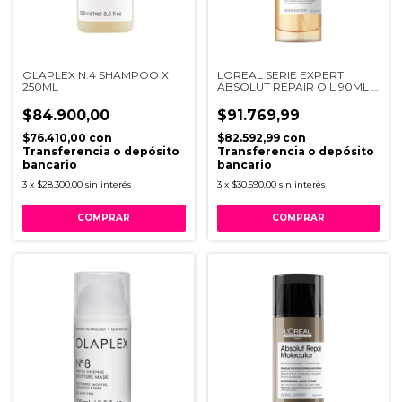
OLAPLEX N.4 SHAMPOO X
LOREAL SERIE EXPERT
250ML
ABSOLUT REPAIR OIL 90ML R
VA16
$84.900,00
$91.769,99
$76.410,00
con
$82.592,99
con
Transferencia o depósito
Transferencia o depósito
bancario
bancario
3
x
$28.300,00
sin interés
3
x
$30.590,00
sin interés