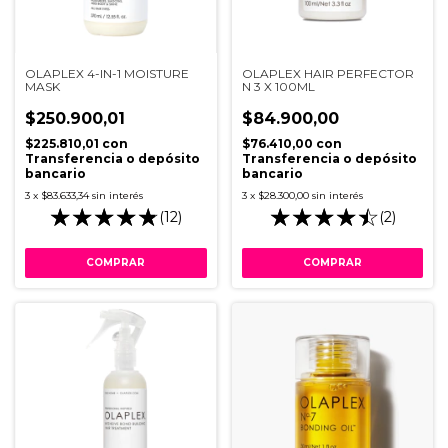
OLAPLEX 4-IN-1 MOISTURE
OLAPLEX HAIR PERFECTOR
MASK
N 3 X 100ML
$250.900,01
$84.900,00
$225.810,01
con
$76.410,00
con
Transferencia o depósito
Transferencia o depósito
bancario
bancario
3
x
$83.633,34
sin interés
3
x
$28.300,00
sin interés
(12)
(2)