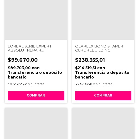
LOREAL SERIE EXPERT
OLAPLEX BOND SHAPER
ABSOLUT REPAIR
CURL REBUILDING
MOLECULAR OIL X 90ML
$99.670,00
$238.355,01
$89.703,00
con
$214.519,51
con
Transferencia o depósito
Transferencia o depósito
bancario
bancario
3
x
$33.223,33
sin interés
3
x
$79.451,67
sin interés