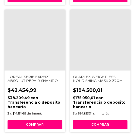
LOREAL SERIE EXPERT
OLAPLEX WEIGHTLESS
ABSOLUT REPAIR SHAMPOO
NOURISHING MASK X 370ML
REFIL X240ML
$42.454,99
$194.500,01
$38.209,49
con
$175.050,01
con
Transferencia o depósito
Transferencia o depósito
bancario
bancario
3
x
$14.151,66
sin interés
3
x
$64.833,34
sin interés