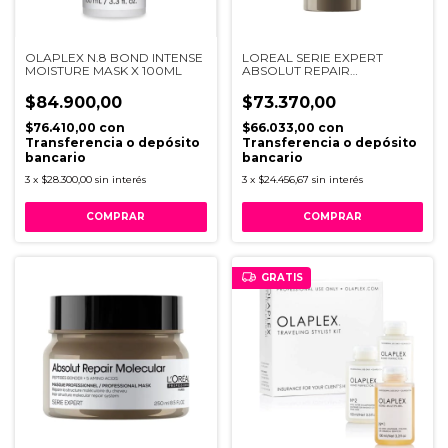
OLAPLEX N.8 BOND INTENSE
LOREAL SERIE EXPERT
MOISTURE MASK X 100ML
ABSOLUT REPAIR
MOLECULAR LEAVE-IN MASK
100ML
$84.900,00
$73.370,00
$76.410,00
con
$66.033,00
con
Transferencia o depósito
Transferencia o depósito
bancario
bancario
3
x
$28.300,00
sin interés
3
x
$24.456,67
sin interés
GRATIS