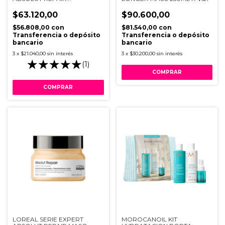
MOLECULAR PRE
TRATAMIENTO 190ML V034
$63.120,00
$90.600,00
$56.808,00
con
$81.540,00
con
Transferencia o depósito
Transferencia o depósito
bancario
bancario
3
x
$21.040,00
sin interés
3
x
$30.200,00
sin interés
(1)
LOREAL SERIE EXPERT
MOROCANOIL KIT