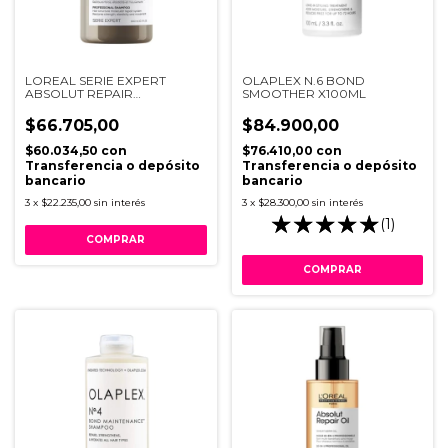
LOREAL SERIE EXPERT
OLAPLEX N.6 BOND
ABSOLUT REPAIR
SMOOTHER X100ML
MOLECULAR SHAMPOO
300ML V034
$66.705,00
$84.900,00
$60.034,50
con
$76.410,00
con
Transferencia o depósito
Transferencia o depósito
bancario
bancario
3
x
$22.235,00
sin interés
3
x
$28.300,00
sin interés
(1)