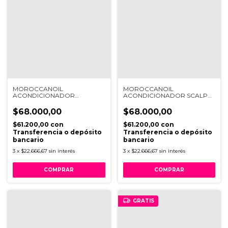
MOROCCANOIL
MOROCCANOIL
ACONDICIONADOR
ACONDICIONADOR SCALP
VOLUMEN X250ML
BALANCING X250
$68.000,00
$68.000,00
$61.200,00
con
$61.200,00
con
Transferencia o depósito
Transferencia o depósito
bancario
bancario
3
x
$22.666,67
sin interés
3
x
$22.666,67
sin interés
GRATIS