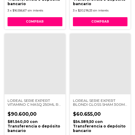
bancario
bancario
3
x
$16.556,67
sin interés
3
x
$20.218,33
sin interés
LOREAL SERIE EXPERT
LOREAL SERIE EXPERT
VITAMINO C MASQ 250ML R
BLONDI GLOSS SHAM 300ML
VI21
R VB98
$90.600,00
$60.655,00
$81.540,00
con
$54.589,50
con
Transferencia o depósito
Transferencia o depósito
bancario
bancario