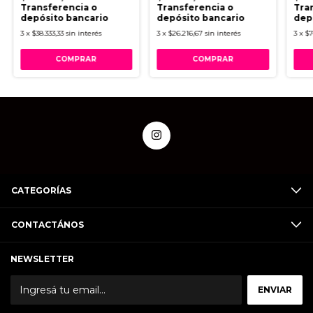
Transferencia o
Transferencia o
Tra
depósito bancario
depósito bancario
dep
3
x
$38.333,33
sin interés
3
x
$26.216,67
sin interés
3
x
$7
CATEGORÍAS
CONTACTÁNOS
NEWSLETTER