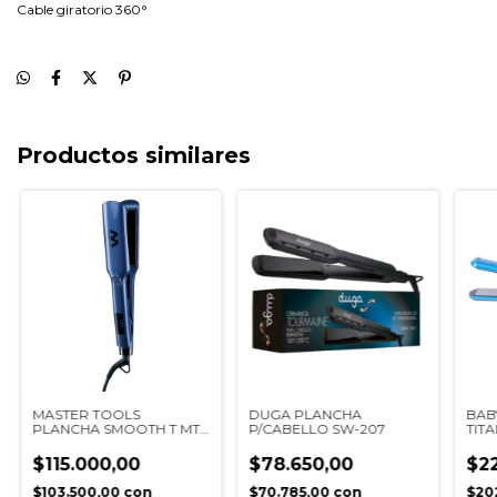
Cable giratorio 360°
Productos similares
MASTER TOOLS
DUGA PLANCHA
BAB
PLANCHA SMOOTH T MT-
P/CABELLO SW-207
TIT
401
ESTU
$115.000,00
$78.650,00
$2
$103.500,00
con
$70.785,00
con
$20