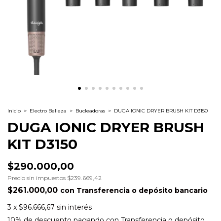
Inicio
>
Electro Belleza
>
Bucleadoras
>
DUGA IONIC DRYER BRUSH KIT D3150
DUGA IONIC DRYER BRUSH
KIT D3150
$290.000,00
Precio sin impuestos
$239.669,42
$261.000,00
con
Transferencia o depósito bancario
3
x
$96.666,67
sin interés
10% de descuento
pagando con Transferencia o depósito