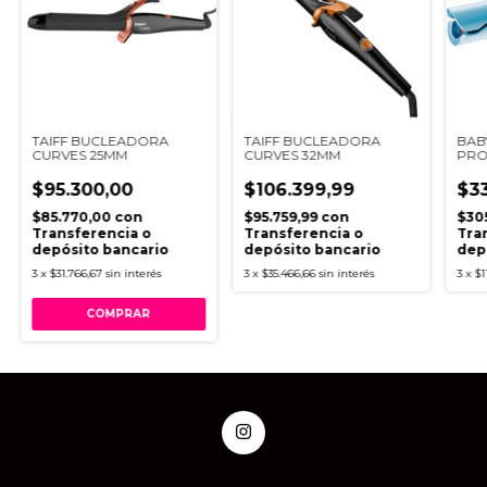
TAIFF BUCLEADORA
TAIFF BUCLEADORA
BAB
CURVES 25MM
CURVES 32MM
PRO 
$95.300,00
$106.399,99
$3
$85.770,00
con
$95.759,99
con
$30
Transferencia o
Transferencia o
Tra
depósito bancario
depósito bancario
dep
3
x
$31.766,67
sin interés
3
x
$35.466,66
sin interés
3
x
$1