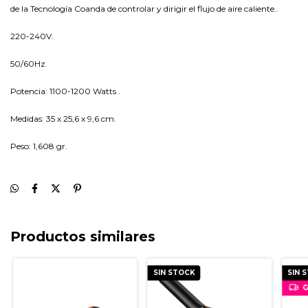
de la Tecnología Coanda de controlar y dirigir el flujo de aire caliente..
220-240V.
50/60Hz.
Potencia: 1100-1200 Watts .
Medidas: 35 x 25,6 x 9,6 cm.
Peso: 1,608 gr.
Productos similares
SIN STOCK
SIN 
G