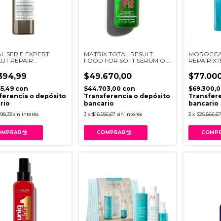
L SERIE EXPERT
MATRIX TOTAL RESULT
MOROCCAN
UT REPAIR
FOOD FOR SOFT SERUM OIL
REPAIR X7
ULAR SERUM 250ML
50ML
394,99
$49.670,00
$77.000
55,49
con
$44.703,00
con
$69.300,
ferencia o depósito
Transferencia o depósito
Transfere
rio
bancario
bancario
98,33
sin interés
3
x
$16.556,67
sin interés
3
x
$25.666,6