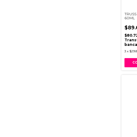
TRUSS 
60ML
$89.
$80.7
Trans
banca
3
x
$29.