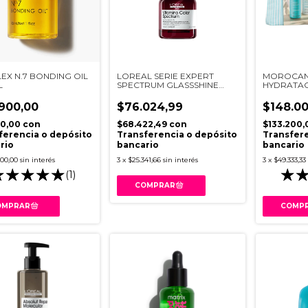
EX N.7 BONDING OIL
LOREAL SERIE EXPERT
MOROCANO
L
SPECTRUM GLASSSHINE
HYDRATAC
50ML
RAYADO C
900,00
$76.024,99
$148.00
10,00
con
$68.422,49
con
$133.200
ferencia o depósito
Transferencia o depósito
Transfere
rio
bancario
bancario
300,00
sin interés
3
x
$25.341,66
sin interés
3
x
$49.333,33
(1)