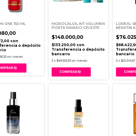
N ONE 150 ML
MOROCALOIL KIT VOLUMEN
LOREAL S
PORTA RAYADO CELESTE
KERATIN A
SERUM X 
080,00
$148.000,00
$76.025
72,00
con
$133.200,00
con
$68.422,
ferencia o depósito
Transferencia o depósito
Transfere
rio
bancario
bancario
93,33
sin interés
3
x
$49.333,33
sin interés
3
x
$25.341,67