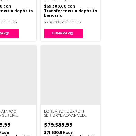
00
con
$69.300,00
con
ncia o depósito
Transferencia o depósito
bancario
7
sin interés
3
x
$25.666,67
sin interés
HAMPOO
LOREA SERIE EXPERT
+ SERUM
SERIOXYL ADVANCED
 RUTINA
SERUN DENSITY X 90ML
A
9,99
$79.589,99
9
con
$71.630,99
con