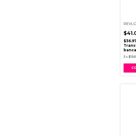
REVLO
$41.
$36.9
Trans
banca
3
x
$13.6