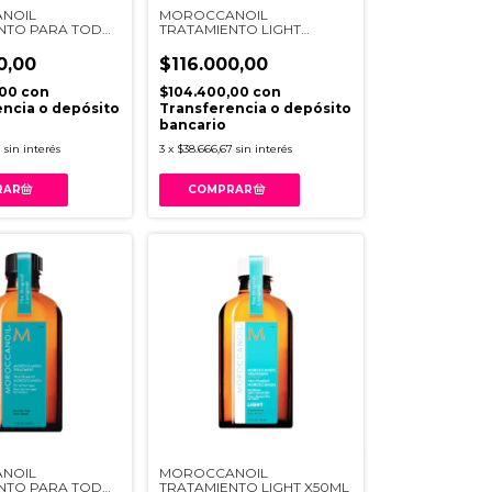
NOIL
MOROCCANOIL
NTO PARA TODO
TRATAMIENTO LIGHT
ML
X100ML
0,00
$116.000,00
,00
con
$104.400,00
con
ncia o depósito
Transferencia o depósito
bancario
7
sin interés
3
x
$38.666,67
sin interés
NOIL
MOROCCANOIL
NTO PARA TODO
TRATAMIENTO LIGHT X50ML