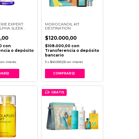
ERIE EXPERT
MOROCANOIL KIT
LPHA SLEEK
DESTINATION
50ML
,00
$120.000,00
50
con
$108.000,00
con
ncia o depósito
Transferencia o depósito
bancario
sin interés
3
x
$40.000,00
sin interés
GRATIS