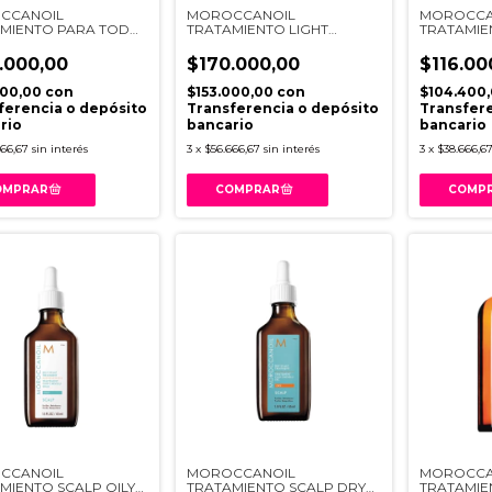
CCANOIL
MOROCCANOIL
MOROCCA
MIENTO PARA TODO
TRATAMIENTO LIGHT
TRATAMIE
X200ML
X200ML
TIPO X100
.000,00
$170.000,00
$116.00
000,00
con
$153.000,00
con
$104.400
ferencia o depósito
Transferencia o depósito
Transfere
rio
bancario
bancario
666,67
sin interés
3
x
$56.666,67
sin interés
3
x
$38.666,6
CCANOIL
MOROCCANOIL
MOROCCA
MIENTO SCALP OILY
TRATAMIENTO SCALP DRY
TRATAMIE