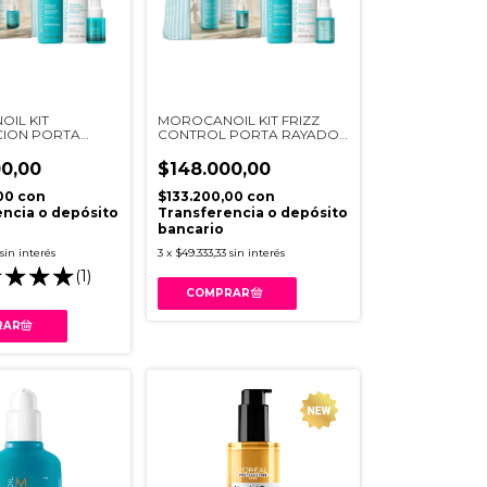
IL KIT
MOROCANOIL KIT FRIZZ
ION PORTA
CONTROL PORTA RAYADO
ELESTE
CELESTE
0,00
$148.000,00
,00
con
$133.200,00
con
ncia o depósito
Transferencia o depósito
bancario
sin interés
3
x
$49.333,33
sin interés
(1)