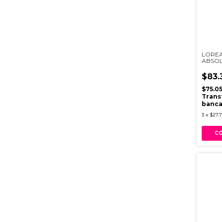
LOREA
ABSOL
MOLEC
V034
$83.
$75.0
Trans
banca
3
x
$27.7