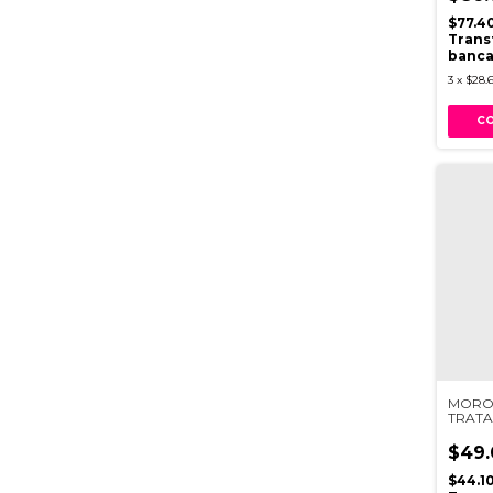
$77.4
Trans
banca
3
x
$28.
MORO
TRATA
TIPO 
$49.
$44.1