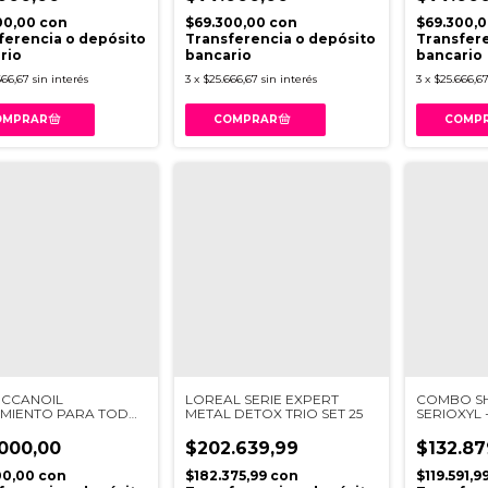
00,00
con
$69.300,00
con
$69.300,
ferencia o depósito
Transferencia o depósito
Transfere
rio
bancario
bancario
666,67
sin interés
3
x
$25.666,67
sin interés
3
x
$25.666,6
CCANOIL
LOREAL SERIE EXPERT
COMBO S
MIENTO PARA TODO
METAL DETOX TRIO SET 25
SERIOXYL 
X25ML
AMINEXYL
ANTICAID
000,00
$202.639,99
$132.87
00,00
con
$182.375,99
con
$119.591,9