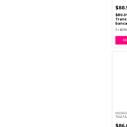
CABE
$88.
$80.0
Trans
banca
3
x
$29.
MORO
TRATA
X50ML
$86.