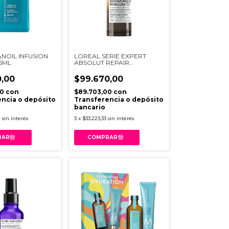
OIL INFUSION
LOREAL SERIE EXPERT
5ML
ABSOLUT REPAIR
MOLECULAR OIL X 90ML
,00
$99.670,00
00
con
$89.703,00
con
ncia o depósito
Transferencia o depósito
bancario
7
sin interés
3
x
$33.223,33
sin interés