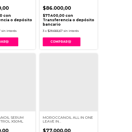
ML
0,00
$86.000,00
00
con
$77.400,00
con
ncia o depósito
Transferencia o depósito
bancario
7
sin interés
3
x
$28.666,67
sin interés
NOIL SERUM
MOROCCANOIL ALL IN ONE
NTROL X50ML
LEAVE IN
ACONDICIONADOR X160ML
,00
$77.000,00