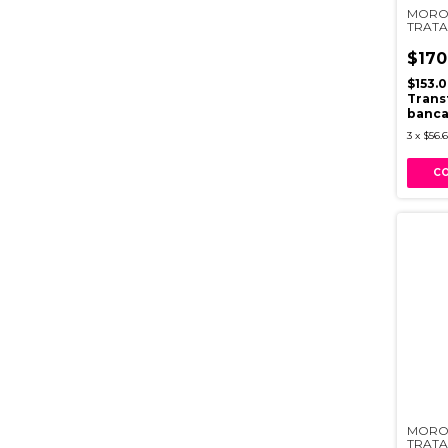
MORO
TRATA
TIPO 
$170
$153.
Trans
banca
3
x
$56.
MORO
TRATA