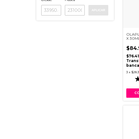
APLICAR
OLAPL
X 30M
$84.
$76.4
Trans
banca
3
x
$28.