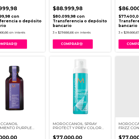
LLO GRASO
CABELLO SECO
TIPO X50
999,98
$88.999,98
$86.00
99,98
con
$80.099,98
con
$77.400,
ferencia o depósito
Transferencia o depósito
Transfere
rio
bancario
bancario
666,66
sin interés
3
x
$29.666,66
sin interés
3
x
$28.666,6
CCANOIL
MOROCCANOIL SPRAY
MOROCCA
MIENTO PURPLE
PROTECT Y PREV COLOR
FRIZZ CO
COMPLETE
000,00
$77.000,00
$77.000