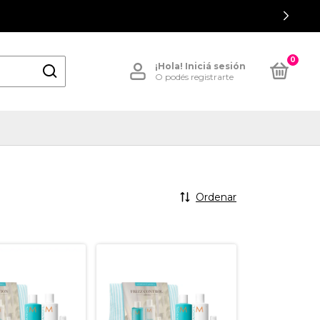
0
¡Hola!
Iniciá sesión
O podés registrarte
Ordenar