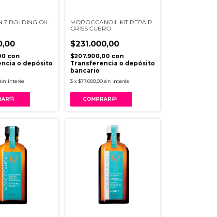
.7 BOLDING OIL
MOROCCANOIL KIT REPAIR
GRISS CUERO
0,00
$231.000,00
00
con
$207.900,00
con
ncia o depósito
Transferencia o depósito
bancario
sin interés
3
x
$77.000,00
sin interés