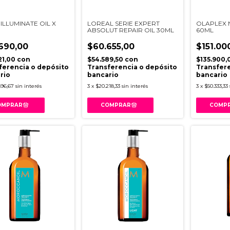
ILLUMINATE OIL X
LOREAL SERIE EXPERT
OLAPLEX N
ABSOLUT REPAIR OIL 30ML
60ML
690,00
$60.655,00
$151.00
21,00
con
$54.589,50
con
$135.900,
ferencia o depósito
Transferencia o depósito
Transfere
rio
bancario
bancario
896,67
sin interés
3
x
$20.218,33
sin interés
3
x
$50.333,33