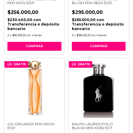
FEM X90V EDP
BLUSH FEM X80V EDP
$256.000,00
$295.000,00
$230.400,00
con
$265.500,00
con
Transferencia o depósito
Transferencia o depósito
bancario
bancario
3
x
$85.333,33
sin interés
3
x
$98.333,33
sin interés
GRATIS
GRATIS
GIV ORGANZA FEM X100V
RALPH LAUREN POLO
EDP
BLACK MEN X125V EDT