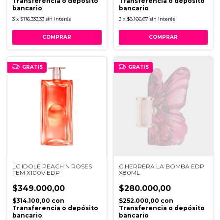
Transferencia o depósito
Transferencia o depósito
bancario
bancario
3
x
$116.333,33
sin interés
3
x
$8.166,67
sin interés
GRATIS
GRATIS
LC IDOLE PEACH N ROSES
C HERRERA LA BOMBA EDP
FEM X100V EDP
X80ML
$349.000,00
$280.000,00
$314.100,00
con
$252.000,00
con
Transferencia o depósito
Transferencia o depósito
bancario
bancario