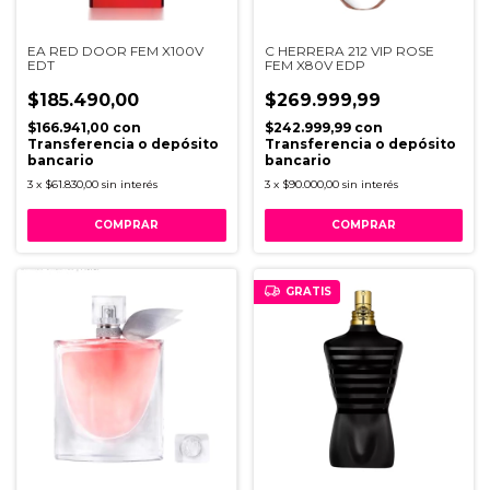
EA RED DOOR FEM X100V
C HERRERA 212 VIP ROSE
EDT
FEM X80V EDP
$185.490,00
$269.999,99
$166.941,00
con
$242.999,99
con
Transferencia o depósito
Transferencia o depósito
bancario
bancario
3
x
$61.830,00
sin interés
3
x
$90.000,00
sin interés
GRATIS