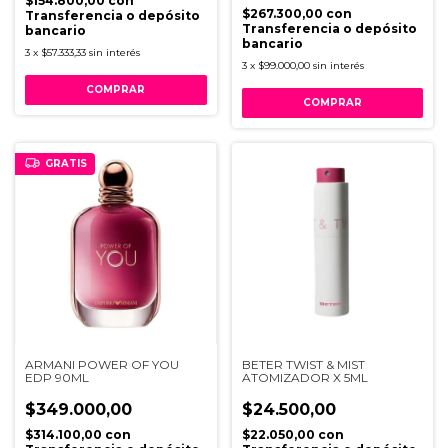
$154.800,00
con
$267.300,00
con
Transferencia o depósito
Transferencia o depósito
bancario
bancario
3
x
$57.333,33
sin interés
3
x
$99.000,00
sin interés
GRATIS
ARMANI POWER OF YOU
BETER TWIST & MIST
EDP 90ML
ATOMIZADOR X 5ML
$349.000,00
$24.500,00
$314.100,00
con
$22.050,00
con