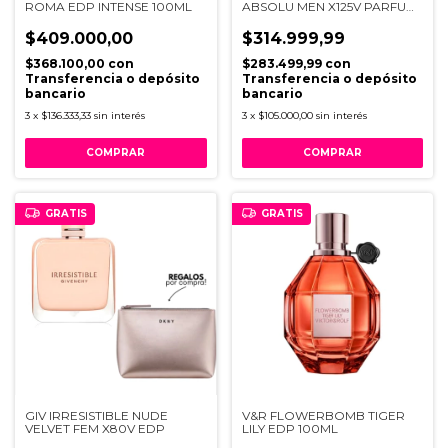
ROMA EDP INTENSE 100ML
ABSOLU MEN X125V PARFUM
INTENSE
$409.000,00
$314.999,99
$368.100,00
con
$283.499,99
con
Transferencia o depósito
Transferencia o depósito
bancario
bancario
3
x
$136.333,33
sin interés
3
x
$105.000,00
sin interés
GRATIS
GRATIS
GIV IRRESISTIBLE NUDE
V&R FLOWERBOMB TIGER
VELVET FEM X80V EDP
LILY EDP 100ML