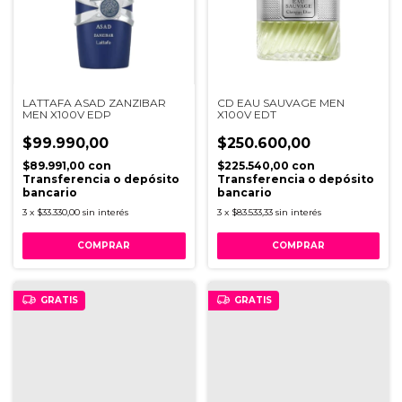
LATTAFA ASAD ZANZIBAR
CD EAU SAUVAGE MEN
MEN X100V EDP
X100V EDT
$99.990,00
$250.600,00
$89.991,00
con
$225.540,00
con
Transferencia o depósito
Transferencia o depósito
bancario
bancario
3
x
$33.330,00
sin interés
3
x
$83.533,33
sin interés
GRATIS
GRATIS