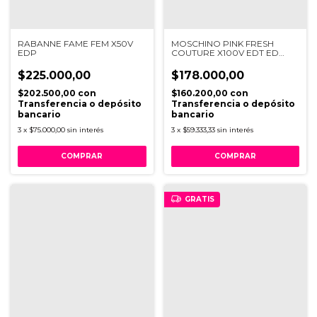
RABANNE FAME FEM X50V
MOSCHINO PINK FRESH
EDP
COUTURE X100V EDT ED
LTDA
$225.000,00
$178.000,00
$202.500,00
con
$160.200,00
con
Transferencia o depósito
Transferencia o depósito
bancario
bancario
3
x
$75.000,00
sin interés
3
x
$59.333,33
sin interés
GRATIS