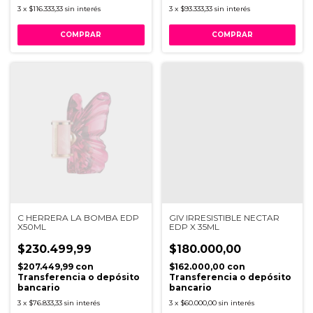
3
x
$116.333,33
sin interés
3
x
$93.333,33
sin interés
C HERRERA LA BOMBA EDP
GIV IRRESISTIBLE NECTAR
X50ML
EDP X 35ML
$230.499,99
$180.000,00
$207.449,99
con
$162.000,00
con
Transferencia o depósito
Transferencia o depósito
bancario
bancario
3
x
$76.833,33
sin interés
3
x
$60.000,00
sin interés