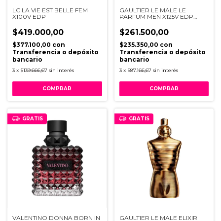
LC LA VIE EST BELLE FEM
GAULTIER LE MALE LE
X100V EDP
PARFUM MEN X125V EDP
INTENSE
$419.000,00
$261.500,00
$377.100,00
con
$235.350,00
con
Transferencia o depósito
Transferencia o depósito
bancario
bancario
3
x
$139.666,67
sin interés
3
x
$87.166,67
sin interés
GRATIS
GRATIS
VALENTINO DONNA BORN IN
GAULTIER LE MALE ELIXIR