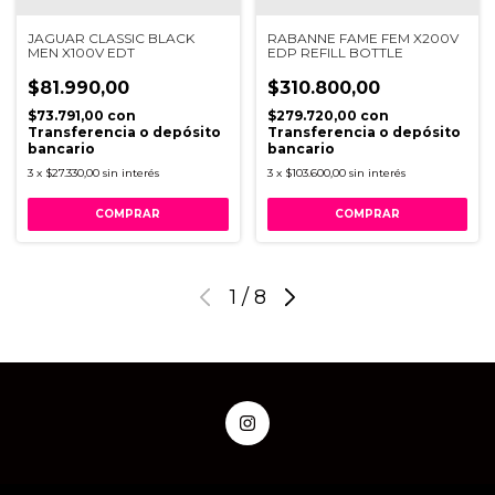
JAGUAR CLASSIC BLACK
RABANNE FAME FEM X200V
MEN X100V EDT
EDP REFILL BOTTLE
$81.990,00
$310.800,00
$73.791,00
con
$279.720,00
con
Transferencia o depósito
Transferencia o depósito
bancario
bancario
3
x
$27.330,00
sin interés
3
x
$103.600,00
sin interés
1
/
8