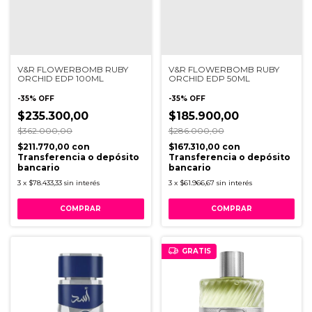
V&R FLOWERBOMB RUBY
V&R FLOWERBOMB RUBY
ORCHID EDP 100ML
ORCHID EDP 50ML
-
35
%
OFF
-
35
%
OFF
$235.300,00
$185.900,00
$362.000,00
$286.000,00
$211.770,00
con
$167.310,00
con
Transferencia o depósito
Transferencia o depósito
bancario
bancario
3
x
$78.433,33
sin interés
3
x
$61.966,67
sin interés
GRATIS