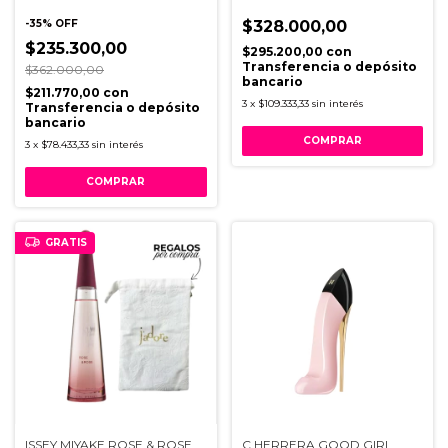
-
35
%
OFF
$328.000,00
$235.300,00
$295.200,00
con
Transferencia o depósito
$362.000,00
bancario
$211.770,00
con
3
x
$109.333,33
sin interés
Transferencia o depósito
bancario
3
x
$78.433,33
sin interés
GRATIS
ISSEY MIYAKE ROSE & ROSE
C HERRERA GOOD GIRL