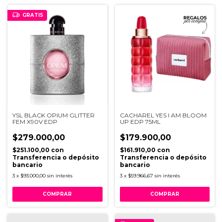
GRATIS
YSL BLACK OPIUM GLITTER
CACHAREL YES I AM BLOOM
FEM X90V EDP
UP EDP 75ML
$279.000,00
$179.900,00
$251.100,00
con
$161.910,00
con
Transferencia o depósito
Transferencia o depósito
bancario
bancario
3
x
$93.000,00
sin interés
3
x
$59.966,67
sin interés