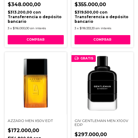
$348.000,00
$355.000,00
$313.200,00
con
$319.500,00
con
Transferencia o depósito
Transferencia o depósito
bancario
bancario
3
x
$116.000,00
sin interés
3
x
$118.333,33
sin interés
GRATIS
AZZARO MEN X50V EDT
GIV GENTLEMAN MEN X100V
EDP
$172.000,00
$297.000,00