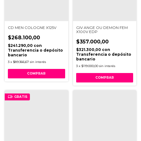
CD MEN COLOGNE X125V
GIV ANGE OU DEMON FEM
X100V EDP
$268.100,00
$357.000,00
$241.290,00
con
$321.300,00
con
Transferencia o depósito
Transferencia o depósito
bancario
bancario
3
x
$89.366,67
sin interés
3
x
$119.000,00
sin interés
GRATIS