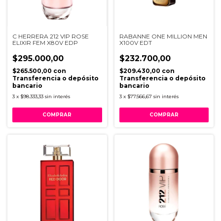
C HERRERA 212 VIP ROSE
RABANNE ONE MILLION MEN
ELIXIR FEM X80V EDP
X100V EDT
$295.000,00
$232.700,00
$265.500,00
con
$209.430,00
con
Transferencia o depósito
Transferencia o depósito
bancario
bancario
3
x
$98.333,33
sin interés
3
x
$77.566,67
sin interés