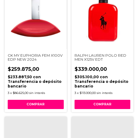
CK MY EUPHORIA FEM X100V
RALPH LAUREN POLO RED
EDP NEW 2024
MEN X125V EDT
$259.875,00
$339.000,00
$233.887,50
con
$305.100,00
con
Transferencia o depósito
Transferencia o depósito
bancario
bancario
3
x
$86.625,00
sin interés
3
x
$113.000,00
sin interés