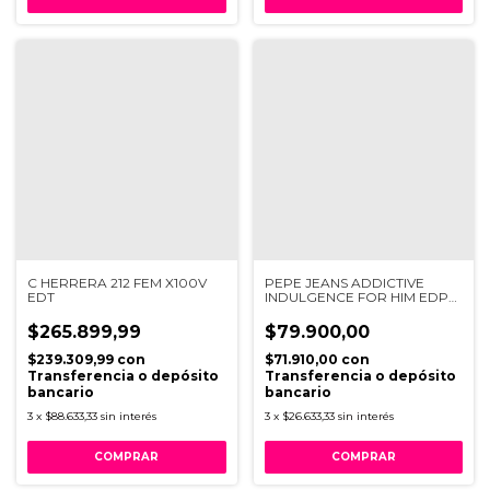
C HERRERA 212 FEM X100V
PEPE JEANS ADDICTIVE
EDT
INDULGENCE FOR HIM EDP
100ML
$265.899,99
$79.900,00
$239.309,99
con
$71.910,00
con
Transferencia o depósito
Transferencia o depósito
bancario
bancario
3
x
$88.633,33
sin interés
3
x
$26.633,33
sin interés