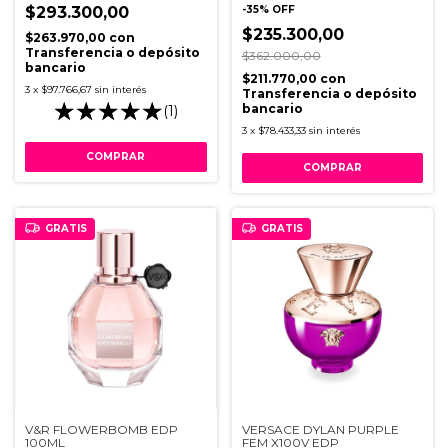
$293.300,00
-
35
%
OFF
$235.300,00
$263.970,00
con
Transferencia o depósito
$362.000,00
bancario
$211.770,00
con
3
x
$97.766,67
sin interés
Transferencia o depósito
bancario
(1)
3
x
$78.433,33
sin interés
GRATIS
GRATIS
V&R FLOWERBOMB EDP
VERSACE DYLAN PURPLE
100ML
FEM X100V EDP