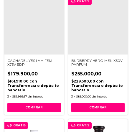
GRATIS
CACHAREL YES I AM FEM
BURBERRY HERO MEN X50V
X75V EDP
PARFUM
$179.900,00
$255.000,00
$161.910,00
con
$229.500,00
con
Transferencia o depósito
Transferencia o depósito
bancario
bancario
3
x
$59.966,67
sin interés
3
x
$85.000,00
sin interés
GRATIS
GRATIS