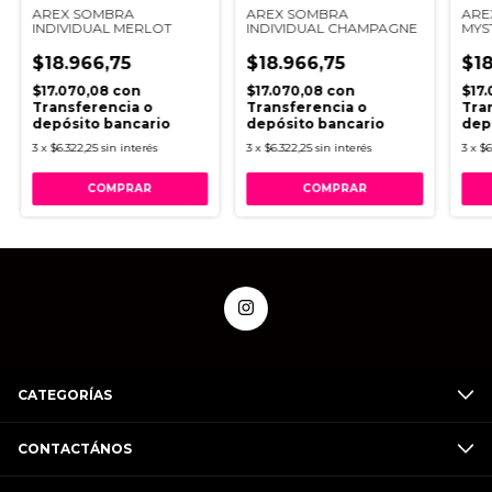
AREX SOMBRA
AREX SOMBRA
ARE
INDIVIDUAL MERLOT
INDIVIDUAL CHAMPAGNE
MYS
$18.966,75
$18.966,75
$18
$17.070,08
con
$17.070,08
con
$17
Transferencia o
Transferencia o
Tra
depósito bancario
depósito bancario
dep
3
x
$6.322,25
sin interés
3
x
$6.322,25
sin interés
3
x
$6
CATEGORÍAS
CONTACTÁNOS