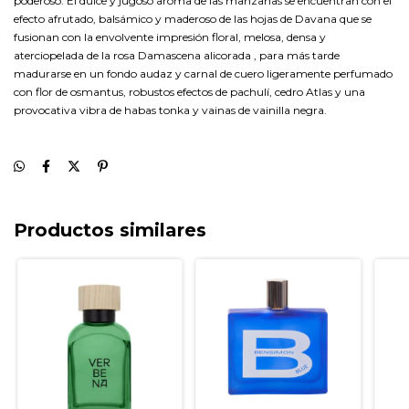
poderoso. El dulce y jugoso aroma de las manzanas se encuentran con el
efecto afrutado, balsámico y maderoso de las hojas de Davana que se
fusionan con la envolvente impresión floral, melosa, densa y
aterciopelada de la rosa Damascena alicorada , para más tarde
madurarse en un fondo audaz y carnal de cuero ligeramente perfumado
con flor de osmantus, robustos efectos de pachulí, cedro Atlas y una
provocativa vibra de habas tonka y vainas de vainilla negra.
Productos similares