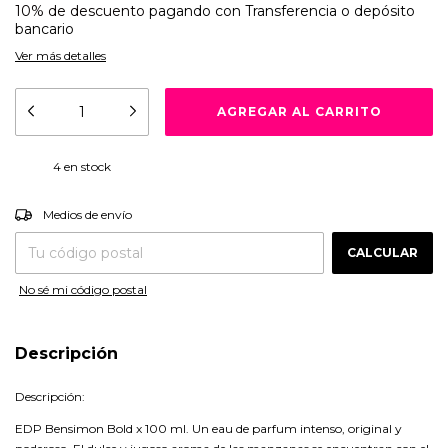
10% de descuento
pagando con Transferencia o depósito
bancario
Ver más detalles
4
en stock
CAMBIAR CP
Entregas para el CP:
Medios de envío
CALCULAR
No sé mi código postal
Descripción
Descripción:
EDP Bensimon Bold x 100 ml. Un eau de parfum intenso, original y