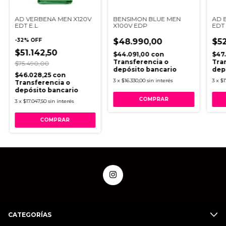
AD VERBENA MEN X120V
BENSIMON BLUE MEN
AD 
EDT E.L
X100V EDP
EDT
-
32
%
OFF
$48.990,00
$52
$51.142,50
$44.091,00
con
$47
Transferencia o
Tra
$75.490,00
depósito bancario
dep
$46.028,25
con
3
x
$16.330,00
sin interés
3
x
$1
Transferencia o
depósito bancario
3
x
$17.047,50
sin interés
CATEGORÍAS