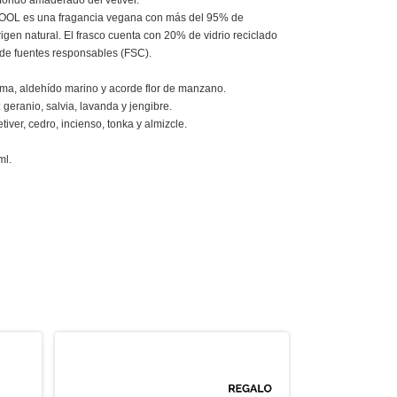
fondo amaderado del vetiver.
OL es una fragancia vegana con más del 95% de
igen natural. El frasco cuenta con 20% de vidrio reciclado
 de fuentes responsables (FSC).
lima, aldehído marino y acorde flor de manzano.
geranio, salvia, lavanda y jengibre.
tiver, cedro, incienso, tonka y almizcle.
ml.