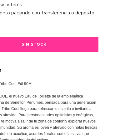
sin interés
ento
pagando con Transferencia o depósito
n
Tribe Cool Edt 90Ml
L, el nuevo Eau de Toillette de la emblemática
ina de Benetton Perfumes, pensada para una generación
. Tribe Cool llega para refrescar tu espíritu e invitarte a
ás atrevido. Para personalidades optimistas y enérgicas,
te motiva a salir de tu zona de confort y explorar nuevos
comunidad. Su aroma es joven y atrevido con notas frescas
ldehído acuático, acordes florales como la salvia que