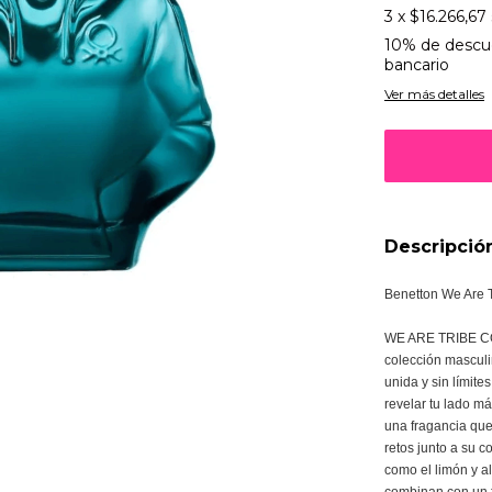
3
x
$16.266,67
10% de descu
bancario
Ver más detalles
Descripció
Benetton We Are 
WE ARE TRIBE COO
colección mascul
unida y sin límites
revelar tu lado m
una fragancia que 
retos junto a su 
como el limón y a