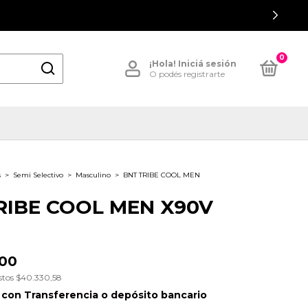
0
¡Hola!
Iniciá sesión
O podés registrarte
s
>
Semi Selectivo
>
Masculino
>
BNT TRIBE COOL MEN
RIBE COOL MEN X90V
,00
stos
$40.330,58
0
con
Transferencia o depósito bancario