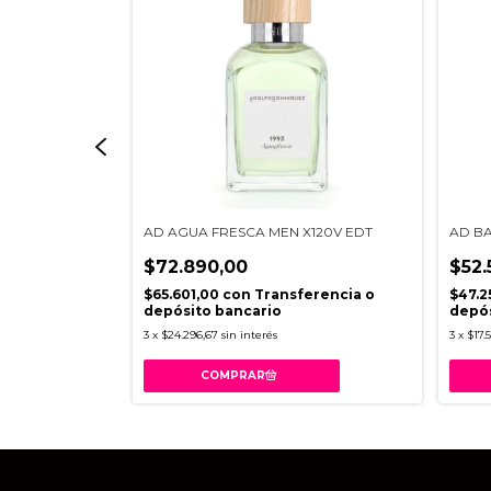
100V EDT
AD AGUA FRESCA MEN X120V EDT
AD B
$72.890,00
$52.
erencia o
$65.601,00
con
Transferencia o
$47.2
depósito bancario
depós
3
x
$24.296,67
sin interés
3
x
$17.