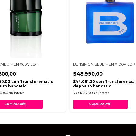
AMBU MEN X60V EDT
BENSIMON BLUE MEN X100V EDP
500,00
$48.990,00
50,00
con
Transferencia o
$44.091,00
con
Transferencia 
ito bancario
depósito bancario
500,00
sin interés
3
x
$16.330,00
sin interés