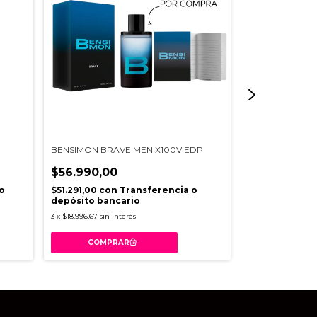
BENSIMON BRAVE MEN X100V EDP
BENSIMON BOL
EDP
$56.990,00
$59.990,00
o
$51.291,00
con
Transferencia o
depósito bancario
$53.991,00
con
3
x
$18.996,67
sin interés
depósito banc
3
x
$19.996,67
sin in