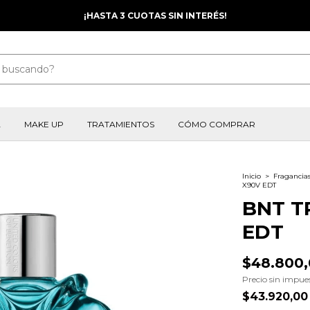
¡HASTA 3 CUOTAS SIN INTERÉS!
A
MAKE UP
TRATAMIENTOS
CÓMO COMPRAR
Inicio
>
Fragancia
X90V EDT
BNT T
EDT
$48.800
Precio sin impue
$43.920,0