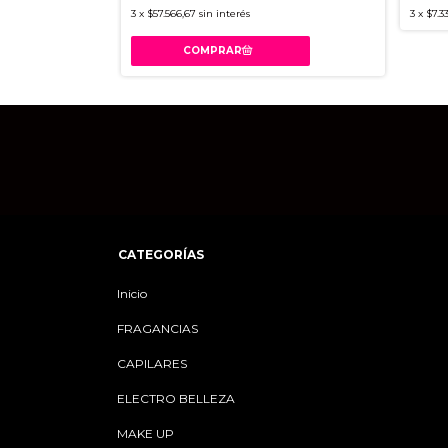
3
x
$57.566,67
sin interés
3
x
$7.3
CATEGORÍAS
Inicio
FRAGANCIAS
CAPILARES
ELECTRO BELLEZA
MAKE UP