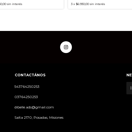
30,00
sin interés
3
x
$6.930,00
sin interés
CONTACTÁNOS
NE
543764250253
03764250253
dibelle.ads@gmail.com
Salta 2170, Posadas, Misiones