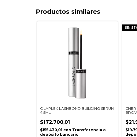
Productos similares
SIN S
OLAPLEX LASHBOND BUILDING SERUN
CHER
4.5ML
BROW
$172.700,01
$21.
$155.430,01
con
Transferencia o
$19.7
depósito bancario
depós