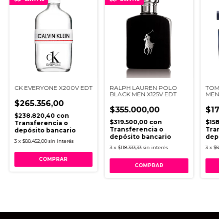
CK EVERYONE X200V EDT
RALPH LAUREN POLO
TOM
BLACK MEN X125V EDT
MEN
$265.356,00
$355.000,00
$1
$238.820,40
con
$319.500,00
con
$15
Transferencia o
Transferencia o
Tra
depósito bancario
depósito bancario
dep
3
x
$88.452,00
sin interés
3
x
$118.333,33
sin interés
3
x
$5