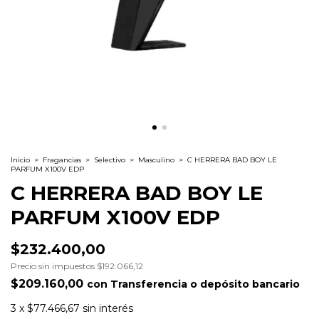
Inicio
>
Fragancias
>
Selectivo
>
Masculino
>
C HERRERA BAD BOY LE
PARFUM X100V EDP
C HERRERA BAD BOY LE
PARFUM X100V EDP
$232.400,00
Precio sin impuestos
$192.066,12
$209.160,00
con
Transferencia o depósito bancario
3
x
$77.466,67
sin interés