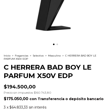
Inicio
>
Fragancias
>
Selectivo
>
Masculino
>
C HERRERA BAD BOY LE
PARFUM X50V EDP
C HERRERA BAD BOY LE
PARFUM X50V EDP
$194.500,00
Precio sin impuestos
$160.743,80
$175.050,00
con
Transferencia o depósito bancario
3
x
$64.833,33
sin interés