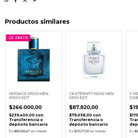
Productos similares
GRATIS
VERSACE EROS MEN
CK ETERNITY NOW MEN
C H
X100V EDT
X30V EDT
COB
$266.000,00
$87.820,00
$1
$239.400,00
con
$79.038,00
con
$17
Transferencia o
Transferencia o
Tra
depósito bancario
depósito bancario
dep
3
x
$88.666,67
sin interés
3
x
$29.273,33
sin interés
3
x
$6