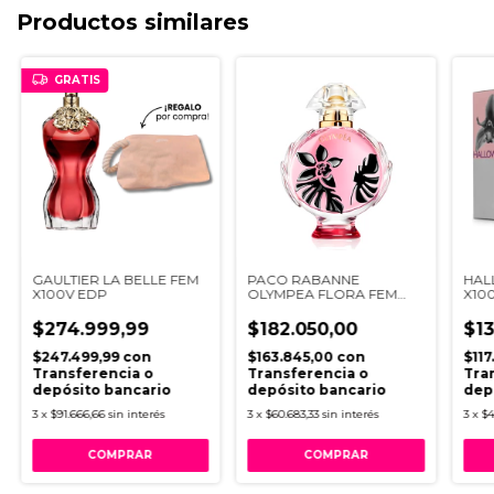
Productos similares
GRATIS
GAULTIER LA BELLE FEM
PACO RABANNE
HAL
X100V EDP
OLYMPEA FLORA FEM
X10
X80V EDP
$274.999,99
$182.050,00
$13
$247.499,99
con
$163.845,00
con
$11
Transferencia o
Transferencia o
Tra
depósito bancario
depósito bancario
dep
3
x
$91.666,66
sin interés
3
x
$60.683,33
sin interés
3
x
$4