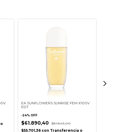
00V
EA SUNFLOWERS SUNRISE FEM X100V
BNT SISTERLAN
EDT
EDT
-
24
%
OFF
$49.000,00
$61.890,40
$81.843,00
 o
$44.100,00
co
$55.701,36
con
Transferencia o
depósito banc