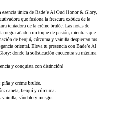
a esencia única de Bade’e Al Oud Honor & Glory,
autivadora que fusiona la frescura exótica de la
zura tentadora de la créme brulée. Las notas de
ta negra añaden un toque de pasión, mientras que
nación de benjuí, cúrcuma y vainilla despiertan tus
egancia oriental. Eleva tu presencia con Bade’e Al
ory: donde la sofisticación encuentra su máxima
sencia y conquista con distinción!
: piña y créme brulée.
n: canela, benjuí y cúrcuma.
 vainilla, sándalo y musgo.