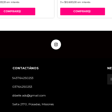
333,33
sin interés
3
x
$12.600,00
sin interés
CONTACTÁNOS
NE
543764250253
03764250253
dibelle.ads@gmail.com
Salta 2170, Posadas, Misiones