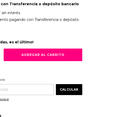
0
con
Transferencia o depósito bancario
7
sin interés
ento
pagando con Transferencia o depósito
rdas, es el último!
CAMBIAR CP
 CP:
nvío
CALCULAR
postal
n