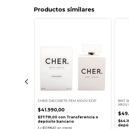
Productos similares
DENIA MUSK
CHER DIECISIETE FEM X100V EDP
BNT S
X80V
$41.990,00
$49
$37.791,00
con
Transferencia o
erencia o
$44.1
depósito bancario
depós
3
x
$13.996,67
sin interés