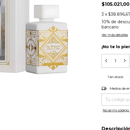
$105.021,0
3
x
$38.896,6
10% de descu
bancario
Ver más detalles
¡No te lo pie
1
en stock
Entregas para el
Medios de e
No sé mi código 
Descripció