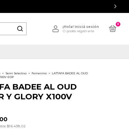
0
¡Hola!
Iniciá sesión
O podés registrarte
s
>
Semi Selectivo
>
Femenino
>
LATTAFA BADEE AL OUD
100V EDP
FA BADEE AL OUD
 Y GLORY X100V
,00
stos
$96.438,02