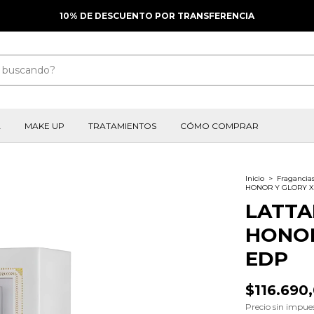
¡HASTA 3 CUOTAS SIN INTERÉS!
A
MAKE UP
TRATAMIENTOS
CÓMO COMPRAR
Inicio
>
Fragancia
HONOR Y GLORY X
LATTA
HONOR
EDP
$116.690
Precio sin impue