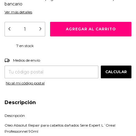
bancario
Ver más detalles
7
en stock
CAMBIAR CP
Entregas para el CP:
Medios de envío
CALCULAR
No sé mi código postal
Descripción
Descripción
Oleo Absolut Repair para cabellos dañados Serie Expert L´Oreal
Professionnel 90ml