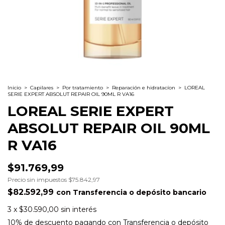
Inicio
>
Capilares
>
Por tratamiento
>
Reparación e hidratacíon
>
LOREAL
SERIE EXPERT ABSOLUT REPAIR OIL 90ML R VA16
LOREAL SERIE EXPERT
ABSOLUT REPAIR OIL 90ML
R VA16
$91.769,99
Precio sin impuestos
$75.842,97
$82.592,99
con
Transferencia o depósito bancario
3
x
$30.590,00
sin interés
10% de descuento
pagando con Transferencia o depósito