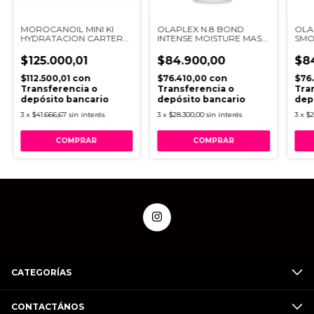
MOROCANOIL MINI KI
OLAPLEX N.8 BOND
OLA
HYDRATACION CARTERA
INTENSE MOISTURE MASK
SMO
AZUL
X 100ML
$125.000,01
$84.900,00
$8
$112.500,01
con
$76.410,00
con
$76
Transferencia o
Transferencia o
Tra
depósito bancario
depósito bancario
dep
3
x
$41.666,67
sin interés
3
x
$28.300,00
sin interés
3
x
$2
CATEGORÍAS
CONTACTÁNOS