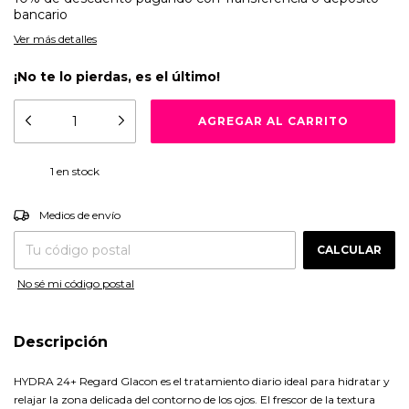
bancario
Ver más detalles
¡No te lo pierdas, es el último!
1
en stock
CAMBIAR CP
Entregas para el CP:
Medios de envío
CALCULAR
No sé mi código postal
Descripción
HYDRA 24+ Regard Glacon es el tratamiento diario ideal para hidratar y
relajar la zona delicada del contorno de los ojos. El frescor de la textura