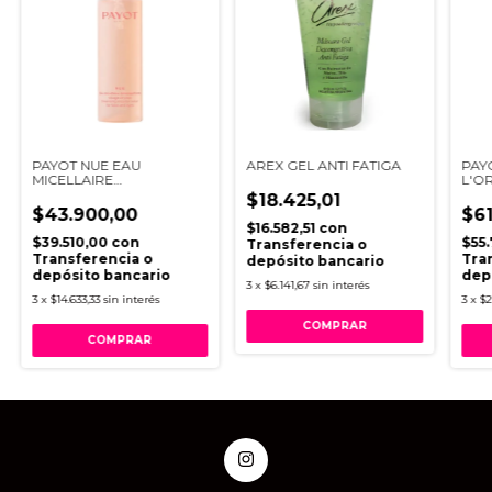
PAYOT NUE EAU
AREX GEL ANTI FATIGA
PAY
MICELLAIRE
L'O
DEMAQUILLANTE 200 ML
$18.425,01
$43.900,00
$61
$16.582,51
con
$39.510,00
con
$55
Transferencia o
Transferencia o
Tra
depósito bancario
depósito bancario
dep
3
x
$6.141,67
sin interés
3
x
$14.633,33
sin interés
3
x
$2