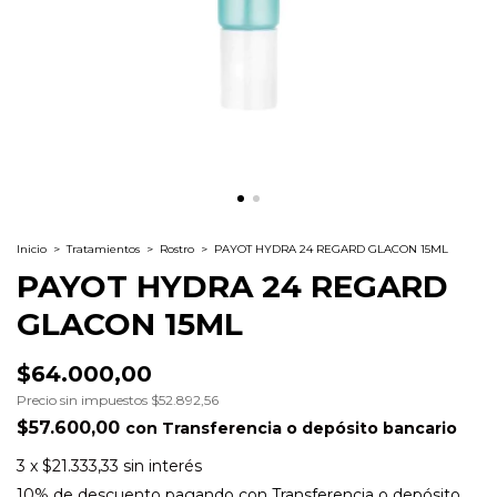
Inicio
>
Tratamientos
>
Rostro
>
PAYOT HYDRA 24 REGARD GLACON 15ML
PAYOT HYDRA 24 REGARD
GLACON 15ML
$64.000,00
Precio sin impuestos
$52.892,56
$57.600,00
con
Transferencia o depósito bancario
3
x
$21.333,33
sin interés
10% de descuento
pagando con Transferencia o depósito