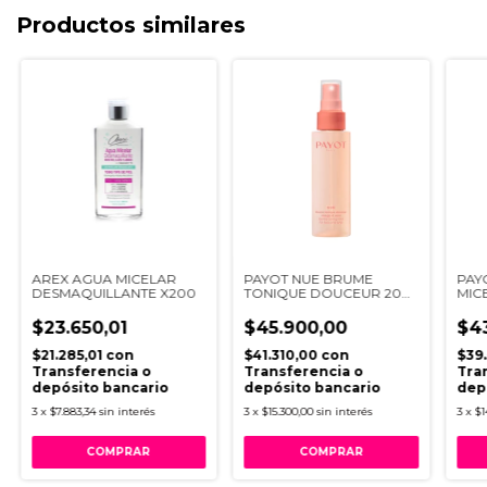
Productos similares
AREX AGUA MICELAR
PAYOT NUE BRUME
PAY
DESMAQUILLANTE X200
TONIQUE DOUCEUR 200
MIC
ML
DEM
$23.650,01
$45.900,00
$4
$21.285,01
con
$41.310,00
con
$39
Transferencia o
Transferencia o
Tra
depósito bancario
depósito bancario
dep
3
x
$7.883,34
sin interés
3
x
$15.300,00
sin interés
3
x
$1