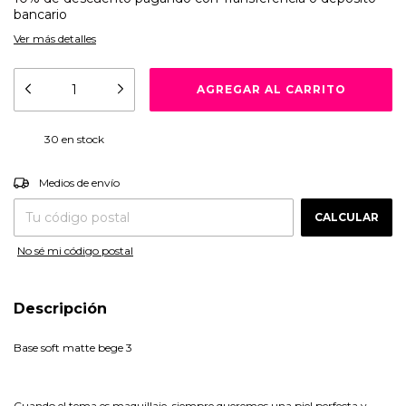
bancario
Ver más detalles
30
en stock
CAMBIAR CP
Entregas para el CP:
Medios de envío
CALCULAR
No sé mi código postal
Descripción
Base soft matte bege 3
Cuando el tema es maquillaje, siempre queremos una piel perfecta y