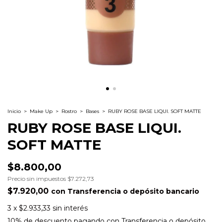
Inicio
>
Make Up
>
Rostro
>
Bases
>
RUBY ROSE BASE LIQUI. SOFT MATTE
RUBY ROSE BASE LIQUI.
SOFT MATTE
$8.800,00
Precio sin impuestos
$7.272,73
$7.920,00
con
Transferencia o depósito bancario
3
x
$2.933,33
sin interés
10% de descuento
pagando con Transferencia o depósito