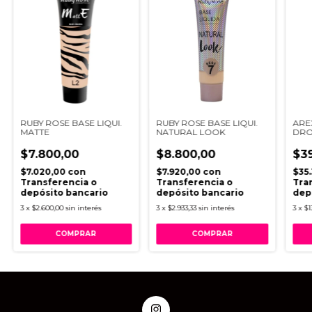
RUBY ROSE BASE LIQUI.
RUBY ROSE BASE LIQUI.
ARE
MATTE
NATURAL LOOK
DRO
$7.800,00
$8.800,00
$39
$7.020,00
con
$7.920,00
con
$35
Transferencia o
Transferencia o
Tra
depósito bancario
depósito bancario
dep
3
x
$2.600,00
sin interés
3
x
$2.933,33
sin interés
3
x
$1