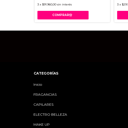
3
x
$91.960,00
sin interés
3
x
$29.
CATEGORÍAS
Inicio
FRAGANCIAS
CAPILARES
ELECTRO BELLEZA
MAKE UP