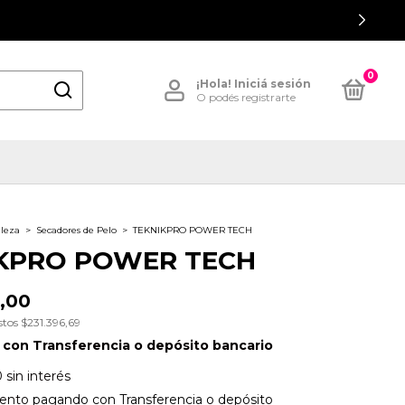
0
¡Hola!
Iniciá sesión
O podés registrarte
lleza
>
Secadores de Pelo
>
TEKNIKPRO POWER TECH
KPRO POWER TECH
,00
stos
$231.396,69
0
con
Transferencia o depósito bancario
0
sin interés
ento
pagando con Transferencia o depósito