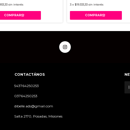
933,33
sin interés
3
x
$19.333,33
sin interés
CONTACTÁNOS
NE
543764250253
03764250253
dibelle.ads@gmail.com
Salta 2170, Posadas, Misiones