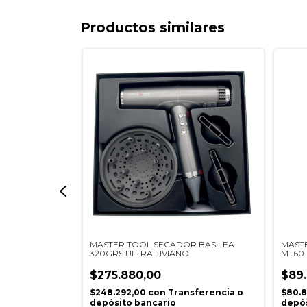
Productos similares
IRE ALTA
MASTER TOOL SECADOR BASILEA
MAST
320GRS ULTRA LIVIANO
MT601
$275.880,00
$89
erencia o
$248.292,00
con
Transferencia o
$80.
depósito bancario
depós