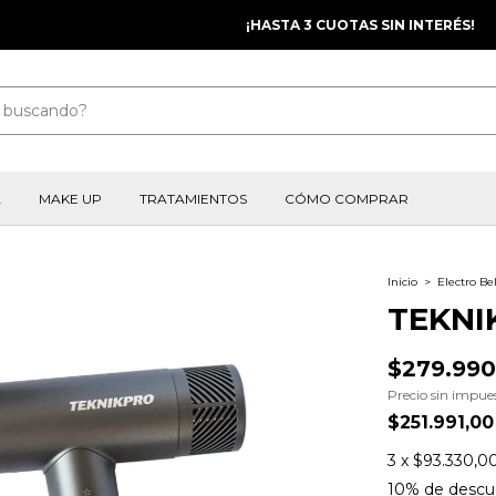
¡HASTA 3 CUOTAS SIN INTERÉS!
A
MAKE UP
TRATAMIENTOS
CÓMO COMPRAR
Inicio
>
Electro Be
TEKNI
$279.990
Precio sin impue
$251.991,0
3
x
$93.330,0
10% de descu