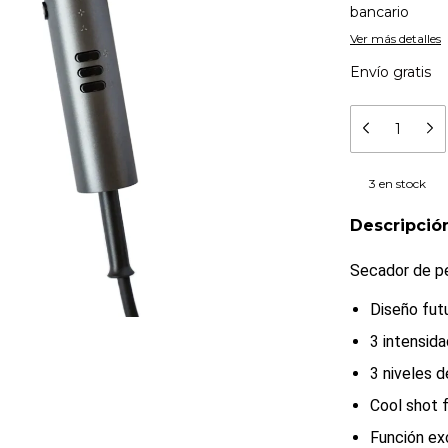
bancario
Ver más detalles
Envío gratis
3
en stock
Descripció
Secador de pe
Diseño futu
3 intensida
3 niveles 
Cool shot 
Función exc