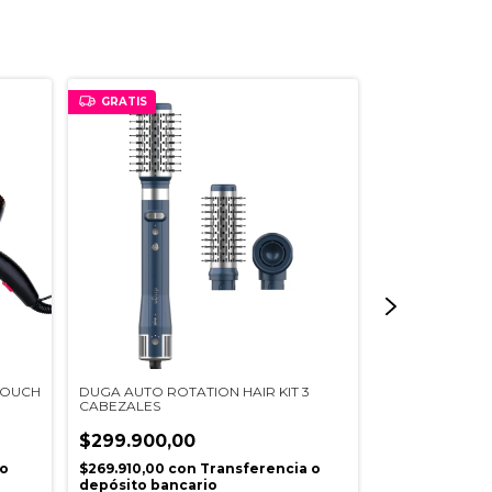
GRATIS
TOUCH
DUGA AUTO ROTATION HAIR KIT 3
DUGA SECADOR
CABEZALES
TECHNOLOGY 
$299.900,00
$101.500,00
 o
$269.910,00
con
Transferencia o
$91.350,00
co
depósito bancario