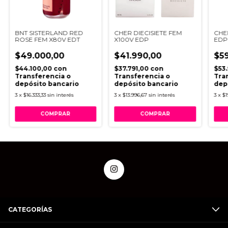
BNT SISTERLAND RED
CHER DIECISIETE FEM
CHE
ROSE FEM X80V EDT
X100V EDP
EDP
$49.000,00
$41.990,00
$59
$44.100,00
con
$37.791,00
con
$53.
Transferencia o
Transferencia o
Tra
depósito bancario
depósito bancario
dep
3
x
$16.333,33
sin interés
3
x
$13.996,67
sin interés
3
x
$1
CATEGORÍAS