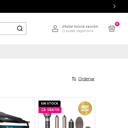
0
¡Hola!
Iniciá sesión
O podés registrarte
Ordenar
SIN STOCK
GRATIS