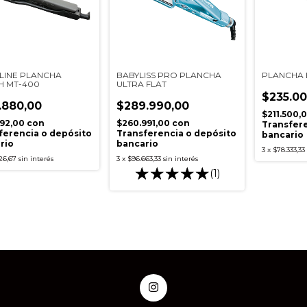
 LINE PLANCHA
BABYLISS PRO PLANCHA
PLANCHA 
H MT-400
ULTRA FLAT
$235.00
.880,00
$289.990,00
$211.500,
392,00
con
$260.991,00
con
Transfere
ferencia o depósito
Transferencia o depósito
bancario
rio
bancario
3
x
$78.333,33
26,67
sin interés
3
x
$96.663,33
sin interés
(1)