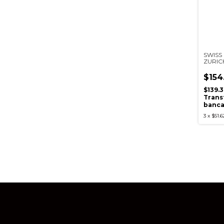
SWISS
ZURIC
$154
$139.
Trans
banca
3
x
$51.6