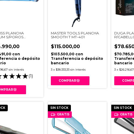
ISS PLANCHA
MASTER TOOLS PLANCHA
DUGA PL
IUM S/POROS
SMOOTH T MT-401
P/CABELL
E (9559)
.990,00
$115.000,00
$78.650
491,00
con
$103.500,00
con
$70.785,
ferencia o depósito
Transferencia o depósito
Transfere
rio
bancario
bancario
996,67
sin interés
3
x
$38.333,33
sin interés
3
x
$26.216,67
(1)
OCK
SIN STOCK
SIN STOCK
GRATIS
GRATIS