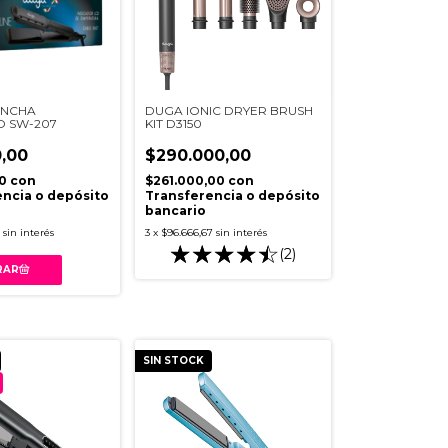
ANCHA
DUGA IONIC DRYER BRUSH
O SW-207
KIT D3150
,00
$290.000,00
00
con
$261.000,00
con
ncia o depósito
Transferencia o depósito
bancario
sin interés
3
x
$96.666,67
sin interés
(2)
SIN STOCK