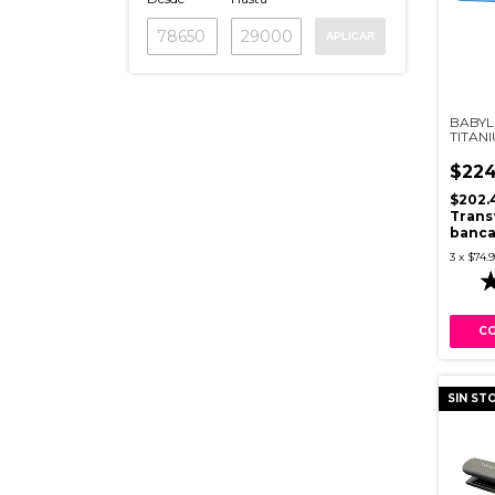
APLICAR
BABYL
TITAN
ESTUCH
$224
$202.
Trans
banca
3
x
$74.
SIN ST