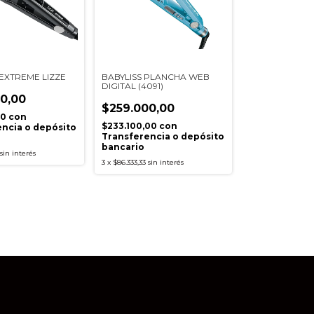
EXTREME LIZZE
BABYLISS PLANCHA WEB
DIGITAL (4091)
0,00
$259.000,00
00
con
$233.100,00
con
ncia o depósito
Transferencia o depósito
bancario
sin interés
3
x
$86.333,33
sin interés