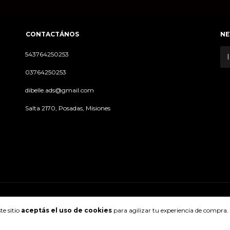
CONTACTÁNOS
NE
543764250253
03764250253
dibelle.ads@gmail.com
Salta 2170, Posadas, Misiones
te sitio
aceptás el uso de cookies
para agilizar tu experiencia de compra.